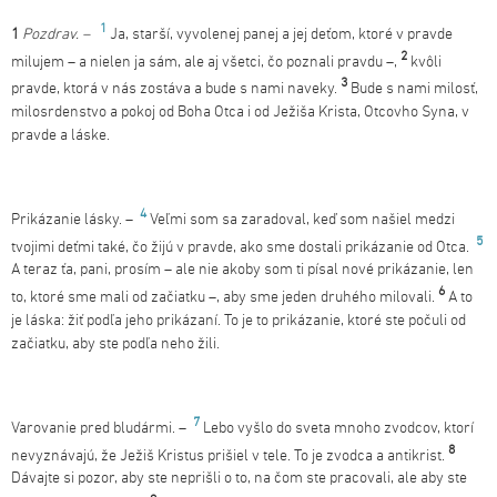
1
1
Pozdrav. –
Ja, starší, vyvolenej panej a jej deťom, ktoré v pravde
2
milujem – a nielen ja sám, ale aj všetci, čo poznali pravdu –,
kvôli
3
pravde, ktorá v nás zostáva a bude s nami naveky.
Bude s nami milosť,
milosrdenstvo a pokoj od Boha Otca i od Ježiša Krista, Otcovho Syna, v
pravde a láske.
4
Prikázanie lásky. –
Veľmi som sa zaradoval, keď som našiel medzi
5
tvojimi deťmi také, čo žijú v pravde, ako sme dostali prikázanie od Otca.
A teraz ťa, pani, prosím – ale nie akoby som ti písal nové prikázanie, len
6
to, ktoré sme mali od začiatku –, aby sme jeden druhého milovali.
A to
je láska: žiť podľa jeho prikázaní. To je to prikázanie, ktoré ste počuli od
začiatku, aby ste podľa neho žili.
7
Varovanie pred bludármi. –
Lebo vyšlo do sveta mnoho zvodcov, ktorí
8
nevyznávajú, že Ježiš Kristus prišiel v tele. To je zvodca a antikrist.
Dávajte si pozor, aby ste neprišli o to, na čom ste pracovali, ale aby ste