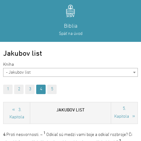
Biblia
Späť na úvod
Jakubov list
- Jakubov list
1
2
3
4
5
5.
JAKUBOV LIST
3.
Kapitola
Kapitola
1
4
Proti nesvornosti. –
Odkiaľ sú medzi vami boje a odkiaľ rozbroje? Či
2