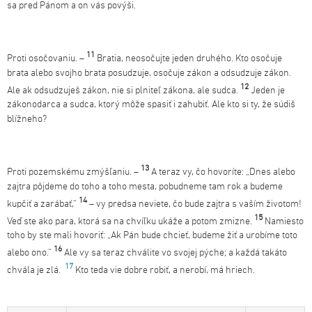
sa pred Pánom a on vás povýši.
11
Proti osočovaniu. –
Bratia, neosočujte jeden druhého. Kto osočuje
brata alebo svojho brata posudzuje, osočuje zákon a odsudzuje zákon.
12
Ale ak odsudzuješ zákon, nie si plniteľ zákona, ale sudca.
Jeden je
zákonodarca a sudca, ktorý môže spasiť i zahubiť. Ale kto si ty, že súdiš
blížneho?
13
Proti pozemskému zmýšľaniu. –
A teraz vy, čo hovoríte: „Dnes alebo
zajtra pôjdeme do toho a toho mesta, pobudneme tam rok a budeme
14
kupčiť a zarábať,“
– vy predsa neviete, čo bude zajtra s vaším životom!
15
Veď ste ako para, ktorá sa na chvíľku ukáže a potom zmizne.
Namiesto
toho by ste mali hovoriť: „Ak Pán bude chcieť, budeme žiť a urobíme toto
16
alebo ono.“
Ale vy sa teraz chválite vo svojej pýche; a každá takáto
17
chvála je zlá.
Kto teda vie dobre robiť, a nerobí, má hriech.