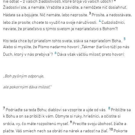
nie odtiaľ – z vašich žiadostivostí, ktoré broja vo vašich údoch?
Žiadostiví ste, a nemáte. Vraždíte a závidíte, a nemôžete nič dosiahnuť.
3
Hádate sa a bojujete. Nič nemáte, lebo neprosíte.
Prosíte, a nedostávate,
4
lebo zle prosíte; chcete to využiť na svoje náruživosti.
Cudzoložníci,
neviete, že priateľstvo s týmto svetom je nepriateľstvo s Bohom?!
5
Kto teda chce byť priateľom tohto sveta, stáva sa nepriateľom Boha.
Alebo si myslíte, že Písmo nadarmo hovorí: „Takmer žiarlivo túži po nás
6
Duch, ktorý v nás prebýva“?
Dáva však väčšiu milosť; preto hovorí:
„Boh pyšným odporuje,
ale pokorným dáva milosť.“
7
8
Podriaďte sa teda Bohu; diablovi sa vzoprite a ujde od vás.
Priblížte sa
k Bohu a on sa priblíži k vám. Obmyte si ruky, hriešnici, a očistite si
9
srdcia, vy, čo máte rozpoltenú myseľ.
Precíťte svoju úbohosť, žiaľte a
10
plačte. Váš smiech nech sa obráti na nárek a radosť na žiaľ.
Pokorte