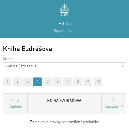
Biblia
Späť na úvod
Kniha Ezdrášova
- Kniha Ezdrášova
1
2
3
4
5
6
7
8
9
10
5.
KNIHA EZDRÁŠOVA
3.
Kapitola
Kapitola
Zastavenie stavby pre rozličné prekážky