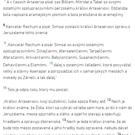
7
A v časoch Artaxerxa písal zas Bišlam, Mitridat a Tabel so svojimi
ostatnými spolupracovníkmi perzskému kráľovi Artaxerxovi. Obžaloba
bola napísaná aramejským písmom a bola preložená do aramejčiny.
8
Kancelár Rechum a pisár Simsai zostavili kráľovi Artaxerxovi správu o
Jeruzaleme tohto znenia:
9
„Kancelár Rechum a pisár Simsai so svojimi ostatnými
spolupracovníkmi, Dinajčanmi, Afarsatenčanmi, Tarpelčanmi,
Afarsčanmi, Arkvančanmi, Babylončanmi, Susanechičanmi,
10
Dehavičanmi a Elamitmi,
ďalej s ostatnými čeľaďami, ktoré povyvážal
veľký a slávny Asenapar a porozsádzal ich v samarijských mestách a
inokedy po Záriečí, a tak ďalej.“
11
Toto je odpis listu, ktorý mu poslali:
12
„Kráľovi Artaxerxovi, tvoji služobníci, ľudia spoza Rieky atď.
Nech je
kráľovi známe, že Židia, ktorí sa vybrali od teba sem hore, prišli k nám do
Jeruzalema, mesta spurného a zlého, a opäť ho stavajú a opevňujú
13
hradbami a opravujú zboreniská.
Nech je teda kráľovi známe, že ak
bude toto mesto postavené a jeho hradby budú opravené, nebudú dávať
14