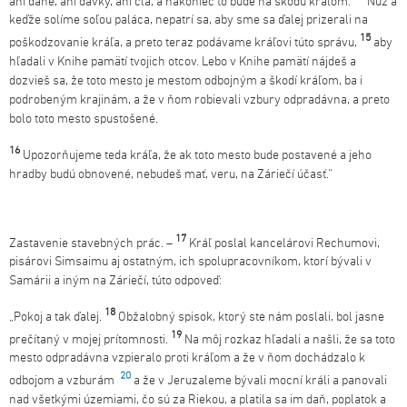
ani dane, ani dávky, ani clá, a nakoniec to bude na škodu kráľom.
Nuž a
keďže solíme soľou paláca, nepatrí sa, aby sme sa ďalej prizerali na
15
poškodzovanie kráľa, a preto teraz podávame kráľovi túto správu,
aby
hľadali v Knihe pamätí tvojich otcov. Lebo v Knihe pamätí nájdeš a
dozvieš sa, že toto mesto je mestom odbojným a škodí kráľom, ba i
podrobeným krajinám, a že v ňom robievali vzbury odpradávna, a preto
bolo toto mesto spustošené.
16
Upozorňujeme teda kráľa, že ak toto mesto bude postavené a jeho
hradby budú obnovené, nebudeš mať, veru, na Záriečí účasť.“
17
Zastavenie stavebných prác. –
Kráľ poslal kancelárovi Rechumovi,
pisárovi Simsaimu aj ostatným, ich spolupracovníkom, ktorí bývali v
Samárii a iným na Záriečí, túto odpoveď:
18
„Pokoj a tak ďalej.
Obžalobný spisok, ktorý ste nám poslali, bol jasne
19
prečítaný v mojej prítomnosti.
Na môj rozkaz hľadali a našli, že sa toto
mesto odpradávna vzpieralo proti kráľom a že v ňom dochádzalo k
20
odbojom a vzburám
a že v Jeruzaleme bývali mocní králi a panovali
nad všetkými územiami, čo sú za Riekou, a platila sa im daň, poplatok a