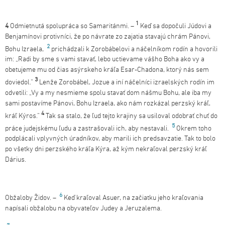
1
4
Odmietnutá spolupráca so Samaritánmi. –
Keď sa dopočuli Júdovi a
Benjamínovi protivníci, že po návrate zo zajatia stavajú chrám Pánovi,
2
Bohu Izraela,
prichádzali k Zorobábelovi a náčelníkom rodín a hovorili
im: „Radi by sme s vami stavať, lebo uctievame vášho Boha ako vy a
obetujeme mu od čias asýrskeho kráľa Esar-Chadona, ktorý nás sem
3
doviedol.“
Lenže Zorobábel, Jozue a iní náčelníci izraelských rodín im
odvetili: „Vy a my nesmieme spolu stavať dom nášmu Bohu, ale iba my
sami postavíme Pánovi, Bohu Izraela, ako nám rozkázal perzský kráľ,
4
kráľ Kýros.“
Tak sa stalo, že ľud tejto krajiny sa usiloval odobrať chuť do
5
práce judejskému ľudu a zastrašovali ich, aby nestavali.
Okrem toho
podplácali vplyvných úradníkov, aby marili ich predsavzatie. Tak to bolo
po všetky dni perzského kráľa Kýra, až kým nekraľoval perzský kráľ
Dárius.
6
Obžaloby Židov. –
Keď kraľoval Asuer, na začiatku jeho kraľovania
napísali obžalobu na obyvateľov Judey a Jeruzalema.