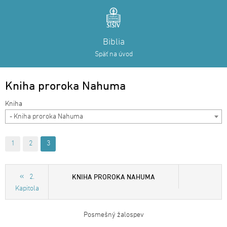
Biblia
Späť na úvod
Kniha proroka Nahuma
- Kniha proroka Nahuma
1
2
3
KNIHA PROROKA NAHUMA
2.
Kapitola
Posmešný žalospev