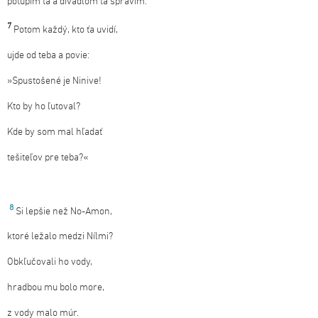
potupím ťa a divadlom ťa spravím.
7
Potom každý, kto ťa uvidí,
ujde od teba a povie:
»Spustošené je Ninive!
Kto by ho ľutoval?
Kde by som mal hľadať
tešiteľov pre teba?«
8
Si lepšie než No-Amon,
ktoré ležalo medzi Nílmi?
Obkľučovali ho vody,
hradbou mu bolo more,
z vody malo múr.