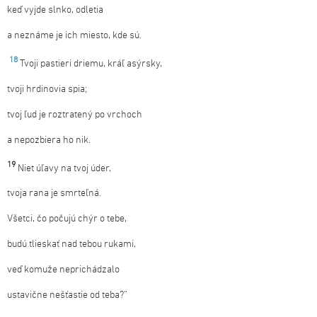
keď vyjde slnko, odletia
a neznáme je ich miesto, kde sú.
18
Tvoji pastieri driemu, kráľ asýrsky,
tvoji hrdinovia spia;
tvoj ľud je roztratený po vrchoch
a nepozbiera ho nik.
19
Niet úľavy na tvoj úder,
tvoja rana je smrteľná.
Všetci, čo počujú chýr o tebe,
budú tlieskať nad tebou rukami,
veď komuže neprichádzalo
ustavične nešťastie od teba?“