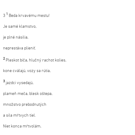
1
3
Beda krvavému mestu!
Je samé klamstvo,
je plné násilia,
neprestáva plieniť.
2
Pleskot biča, hlučný rachot kolies,
kone cválajú, vozy sa rútia,
3
jazdci vysedajú,
plameň meča, blesk oštepa,
množstvo prebodnutých
a sila mŕtvych tiel.
Niet konca mŕtvolám,