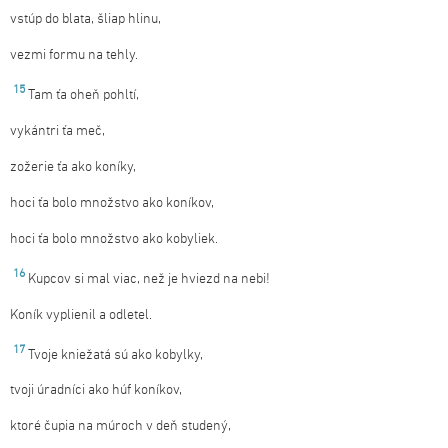
vstúp do blata, šliap hlinu,
vezmi formu na tehly.
15
Tam ťa oheň pohltí,
vykántri ťa meč,
zožerie ťa ako koníky,
hoci ťa bolo množstvo ako koníkov,
hoci ťa bolo množstvo ako kobyliek.
16
Kupcov si mal viac, než je hviezd na nebi!
Koník vyplienil a odletel.
17
Tvoje kniežatá sú ako kobylky,
tvoji úradníci ako húf koníkov,
ktoré čupia na múroch v deň studený,