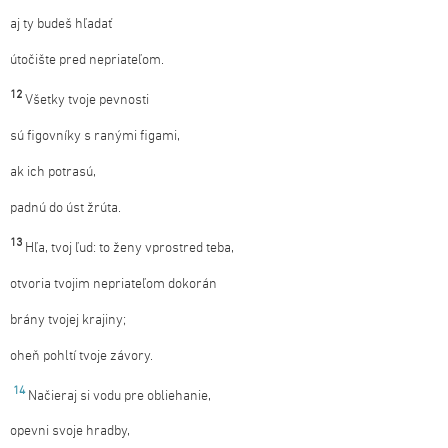
aj ty budeš hľadať
útočište pred nepriateľom.
12
Všetky tvoje pevnosti
sú figovníky s ranými figami,
ak ich potrasú,
padnú do úst žrúta.
13
Hľa, tvoj ľud: to ženy vprostred teba,
otvoria tvojim nepriateľom dokorán
brány tvojej krajiny;
oheň pohltí tvoje závory.
14
Načieraj si vodu pre obliehanie,
opevni svoje hradby,