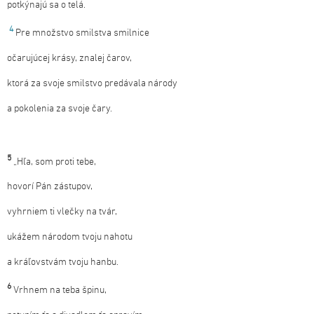
potkýnajú sa o telá.
4
Pre množstvo smilstva smilnice
očarujúcej krásy, znalej čarov,
ktorá za svoje smilstvo predávala národy
a pokolenia za svoje čary.
5
„Hľa, som proti tebe,
hovorí Pán zástupov,
vyhrniem ti vlečky na tvár,
ukážem národom tvoju nahotu
a kráľovstvám tvoju hanbu.
6
Vrhnem na teba špinu,