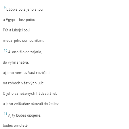
9
Etiópia bola jeho silou
a Egypt – bez počtu –
Pút a Líbyjci boli
medzi jeho pomocníkmi.
10
Aj ono šlo do zajatia,
do vyhnanstva,
aj jeho nemluvňatá rozbíjali
na rohoch všetkých ulíc.
O jeho vznešených hádzali žreb
a jeho velikášov okovali do želiez.
11
Aj ty budeš opojené,
budeš omdleté,