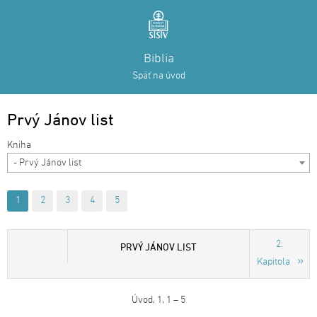
Biblia
Späť na úvod
Prvý Jánov list
- Prvý Jánov list
1
2
3
4
5
2.
PRVÝ JÁNOV LIST
Kapitola
Úvod, 1, 1 – 5