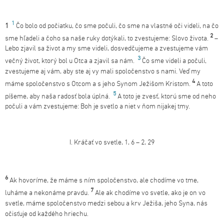
1
1
Čo bolo od počiatku, čo sme počuli, čo sme na vlastné oči videli, na čo
2
sme hľadeli a čoho sa naše ruky dotýkali, to zvestujeme: Slovo života.
–
Lebo zjavil sa život a my sme videli, dosvedčujeme a zvestujeme vám
3
večný život, ktorý bol u Otca a zjavil sa nám.
Čo sme videli a počuli,
zvestujeme aj vám, aby ste aj vy mali spoločenstvo s nami. Veď my
4
máme spoločenstvo s Otcom a s jeho Synom Ježišom Kristom.
A toto
5
píšeme, aby naša radosť bola úplná.
A toto je zvesť, ktorú sme od neho
počuli a vám zvestujeme: Boh je svetlo a niet v ňom nijakej tmy.
I. Kráčať vo svetle, 1, 6 – 2, 29
6
Ak hovoríme, že máme s ním spoločenstvo, ale chodíme vo tme,
7
luháme a nekonáme pravdu.
Ale ak chodíme vo svetle, ako je on vo
svetle, máme spoločenstvo medzi sebou a krv Ježiša, jeho Syna, nás
očisťuje od každého hriechu.