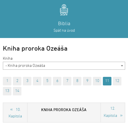
Biblia
Späť na úvod
Kniha proroka Ozeáša
- Kniha proroka Ozeáša
1
2
3
4
5
6
7
8
9
10
11
12
13
14
12.
KNIHA PROROKA OZEÁŠA
10.
Kapitola
Kapitola