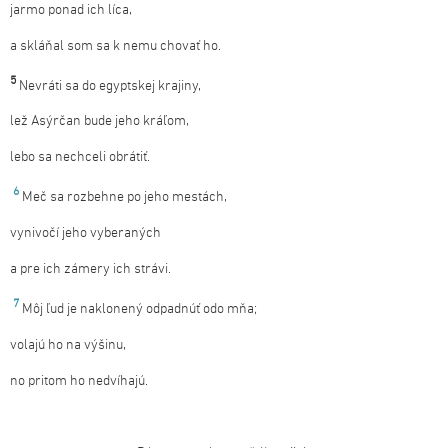
jarmo ponad ich líca,
a skláňal som sa k nemu chovať ho.
5
Nevráti sa do egyptskej krajiny,
lež Asýrčan bude jeho kráľom,
lebo sa nechceli obrátiť.
6
Meč sa rozbehne po jeho mestách,
vynivočí jeho vyberaných
a pre ich zámery ich strávi.
7
Môj ľud je naklonený odpadnúť odo mňa;
volajú ho na výšinu,
no pritom ho nedvíhajú.