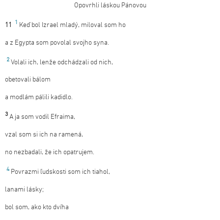
Opovrhli láskou Pánovou
1
11
Keď bol Izrael mladý, miloval som ho
a z Egypta som povolal svojho syna.
2
Volali ich, lenže odchádzali od nich,
obetovali bálom
a modlám pálili kadidlo.
3
A ja som vodil Efraima,
vzal som si ich na ramená,
no nezbadali, že ich opatrujem.
4
Povrazmi ľudskosti som ich tiahol,
lanami lásky;
bol som, ako kto dvíha