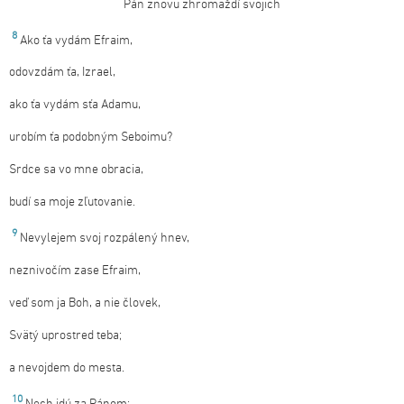
Pán znovu zhromaždí svojich
8
Ako ťa vydám Efraim,
odovzdám ťa, Izrael,
ako ťa vydám sťa Adamu,
urobím ťa podobným Seboimu?
Srdce sa vo mne obracia,
budí sa moje zľutovanie.
9
Nevylejem svoj rozpálený hnev,
neznivočím zase Efraim,
veď som ja Boh, a nie človek,
Svätý uprostred teba;
a nevojdem do mesta.
10