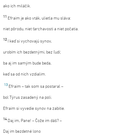
ako ich miláčik.
11
Efraim je ako vták, ulietla mu sláva:
niet pôrodu, niet ťarchavosti a niet počatia.
12
I keď si vychovajú synov,
urobím ich bezdetnými, bez ľudí;
ba aj im samým bude beda,
keď sa od nich vzdialim.
13
Efraim – tak som sa postaral –
bol Týrus zasadený na poli.
Efraim si vyvedie synov na zabitie.
14
Daj im, Pane! – Čože im dáš? –
Daj im bezdetné lono