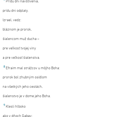
Prídu dni navštívenia,
prídu dni odplaty.
Izrael, vedz:
bláznom je prorok,
šialencom muž ducha –
pre veľkosť tvojej viny
a pre veľkosť šialenstva.
8
Efraim mal strážcov u môjho Boha:
prorok bol zhubným osídlom
na všetkých jeho cestách,
šialenstvo je v dome jeho Boha.
9
Klesli hlboko
ako v dňoch Gabay;