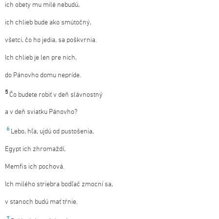
ich obety mu milé nebudú,
ich chlieb bude ako smútočný,
všetci, čo ho jedia, sa poškvrnia.
Ich chlieb je len pre nich,
do Pánovho domu nepríde.
5
Čo budete robiť v deň slávnostný
a v deň sviatku Pánovho?
6
Lebo, hľa, ujdú od pustošenia,
Egypt ich zhromaždí,
Memfis ich pochová.
Ich milého striebra bodľač zmocní sa,
v stanoch budú mať tŕnie.
7