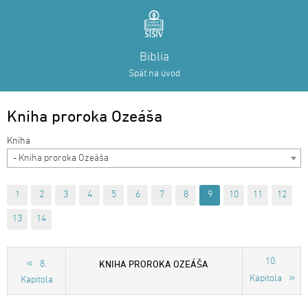
Biblia
Späť na úvod
Kniha proroka Ozeáša
- Kniha proroka Ozeáša
1
2
3
4
5
6
7
8
9
10
11
12
13
14
10.
KNIHA PROROKA OZEÁŠA
8.
Kapitola
Kapitola