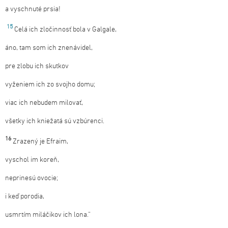
a vyschnuté prsia!
15
Celá ich zločinnosť bola v Galgale,
áno, tam som ich znenávidel,
pre zlobu ich skutkov
vyženiem ich zo svojho domu;
viac ich nebudem milovať,
všetky ich kniežatá sú vzbúrenci.
16
Zrazený je Efraim,
vyschol im koreň,
neprinesú ovocie;
i keď porodia,
usmrtím miláčikov ich lona.“