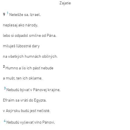
Zajatie
1
9
Netešže sa, Izrael,
neplesaj ako národy,
lebo si odpadol smilne od Pána,
miluješ ľúbostné dary
na všetkých humnách obilných.
2
Humno a lis ich pásť nebude
a mušt, ten ich oklame.
3
Nebudú bývať v Pánovej krajine,
Efraim sa vráti do Egypta,
v Asýrsku budú jesť nečisté.
4
Nebudú vylievať víno Pánovi,