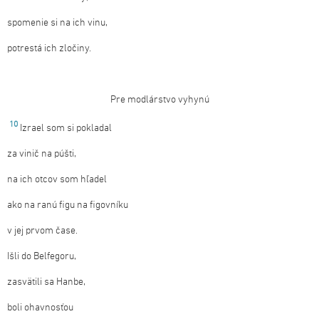
spomenie si na ich vinu,
potrestá ich zločiny.
Pre modlárstvo vyhynú
10
Izrael som si pokladal
za vinič na púšti,
na ich otcov som hľadel
ako na ranú figu na figovníku
v jej prvom čase.
Išli do Belfegoru,
zasvätili sa Hanbe,
boli ohavnosťou