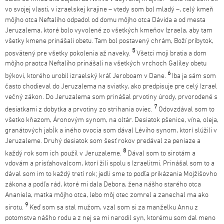
vo svojej vlasti, v izraelskej krajine – vtedy som bol mladý –, celý kmeň
môjho otca Neftaliho odpadol od domu môjho otca Dávida a od mesta
Jeruzalema, ktoré bolo vyvolené zo všetkých kmeňov Izraela, aby tam
všetky kmene prinášali obetu. Tam bol postavený chrám, Boží príbytok,
5
posvätený pre všetky pokolenia až naveky.
Všetci moji bratia a dom
môjho praotca Neftaliho prinášali na všetkých vrchoch Galiley obetu
6
býkovi, ktorého urobil izraelský kráľ Jeroboam v Dane.
Iba ja sám som
často chodieval do Jeruzalema na sviatky, ako predpisuje pre celý Izrael
večný zákon. Do Jeruzalema som prinášal prvotiny úrody, prvorodené s
7
desiatkami z dobytka a prvotiny zo strihania oviec.
Odovzdával som to
všetko kňazom, Áronovým synom, na oltár. Desiatok pšenice, vína, oleja,
granátových jabĺk a iného ovocia som dával Léviho synom, ktorí slúžili v
Jeruzaleme. Druhý desiatok som šesť rokov predával za peniaze a
8
každý rok som ich použil v Jeruzaleme.
Dával som to sirotám a
vdovám a prisťahovalcom, ktorí žili spolu s Izraelitmi. Prinášal som to a
dával som im to každý tretí rok; jedli sme to podľa prikázania Mojžišovho
zákona a podľa rád, ktoré mi dala Debora, žena nášho starého otca
Ananiela, matka môjho otca, lebo môj otec zomrel a zanechal ma ako
9
sirotu.
Keď som sa stal mužom, vzal som si za manželku Annu z
potomstva nášho rodu a z nej sa mi narodil syn, ktorému som dal meno