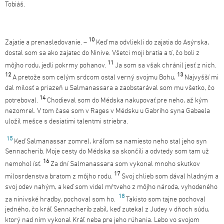
Tobiáš.
10
Zajatie a prenasledovanie. –
Keď ma odvliekli do zajatia do Asýrska,
dostal som sa ako zajatec do Ninive. Všetci moji bratia a tí, čo boli z
11
môjho rodu, jedli pokrmy pohanov.
Ja som sa však chránil jesť z nich.
12
13
A pretože som celým srdcom ostal verný svojmu Bohu,
Najvyšší mi
dal milosť a priazeň u Salmanassara a zaobstarával som mu všetko, čo
14
potreboval.
Chodieval som do Médska nakupovať pre neho, až kým
nezomrel. V tom čase som v Rages v Médsku u Gabriho syna Gabaela
uložil mešce s desiatimi talentmi striebra.
15
Keď Salmanassar zomrel, kráľom sa namiesto neho stal jeho syn
Sennacherib. Moje cesty do Médska sa skončili a odvtedy som tam už
16
nemohol ísť.
Za dní Salmanassara som vykonal mnoho skutkov
17
milosrdenstva bratom z môjho rodu.
Svoj chlieb som dával hladným a
svoj odev nahým, a keď som videl mŕtveho z môjho národa, vyhodeného
18
za ninivské hradby, pochoval som ho.
Takisto som tajne pochoval
jedného, čo kráľ Sennacherib zabil, keď zutekal z Judey v dňoch súdu,
ktorý nad ním vykonal Kráľ neba pre jeho rúhania. Lebo vo svojom