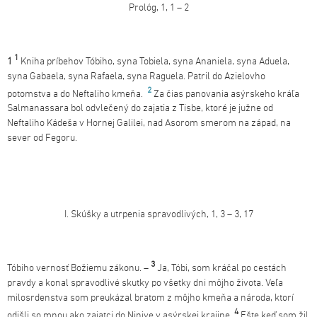
Prológ, 1, 1 – 2
1
1
Kniha príbehov Tóbiho, syna Tobiela, syna Ananiela, syna Aduela,
syna Gabaela, syna Rafaela, syna Raguela. Patril do Azielovho
2
potomstva a do Neftaliho kmeňa.
Za čias panovania asýrskeho kráľa
Salmanassara bol odvlečený do zajatia z Tisbe, ktoré je južne od
Neftaliho Kádeša v Hornej Galilei, nad Asorom smerom na západ, na
sever od Fegoru.
I. Skúšky a utrpenia spravodlivých, 1, 3 – 3, 17
3
Tóbiho vernosť Božiemu zákonu. –
Ja, Tóbi, som kráčal po cestách
pravdy a konal spravodlivé skutky po všetky dni môjho života. Veľa
milosrdenstva som preukázal bratom z môjho kmeňa a národa, ktorí
4
odišli so mnou ako zajatci do Ninive v asýrskej krajine.
Ešte keď som žil