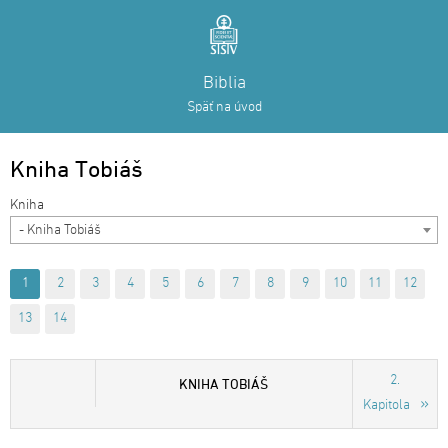
Biblia
Späť na úvod
Kniha Tobiáš
- Kniha Tobiáš
1
2
3
4
5
6
7
8
9
10
11
12
13
14
2.
KNIHA TOBIÁŠ
Kapitola