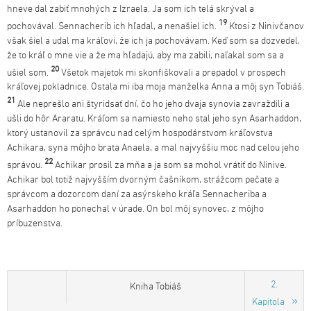
hneve dal zabiť mnohých z Izraela. Ja som ich telá skrýval a
19
pochovával. Sennacherib ich hľadal, a nenašiel ich.
Ktosi z Ninivčanov
však šiel a udal ma kráľovi, že ich ja pochovávam. Keď som sa dozvedel,
že to kráľ o mne vie a že ma hľadajú, aby ma zabili, naľakal som sa a
20
ušiel som.
Všetok majetok mi skonfiškovali a prepadol v prospech
kráľovej pokladnice. Ostala mi iba moja manželka Anna a môj syn Tobiáš.
21
Ale neprešlo ani štyridsať dní, čo ho jeho dvaja synovia zavraždili a
ušli do hôr Araratu. Kráľom sa namiesto neho stal jeho syn Asarhaddon,
ktorý ustanovil za správcu nad celým hospodárstvom kráľovstva
Achikara, syna môjho brata Anaela, a mal najvyššiu moc nad celou jeho
22
správou.
Achikar prosil za mňa a ja som sa mohol vrátiť do Ninive.
Achikar bol totiž najvyšším dvorným čašníkom, strážcom pečate a
správcom a dozorcom daní za asýrskeho kráľa Sennacheriba a
Asarhaddon ho ponechal v úrade. On bol môj synovec, z môjho
príbuzenstva.
2.
Kniha Tobiáš
Kapitola