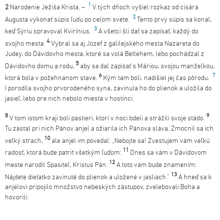
1
2
Narodenie Ježiša Krista. –
V tých dňoch vyšiel rozkaz od cisára
2
Augusta vykonať súpis ľudu po celom svete.
Tento prvý súpis sa konal,
3
keď Sýriu spravoval Kvirínius.
A všetci šli dať sa zapísať, každý do
4
svojho mesta.
Vybral sa aj Jozef z galilejského mesta Nazareta do
Judey, do Dávidovho mesta, ktoré sa volá Betlehem, lebo pochádzal z
5
Dávidovho domu a rodu,
aby sa dal zapísať s Máriou, svojou manželkou,
6
7
ktorá bola v požehnanom stave.
Kým tam boli, nadišiel jej čas pôrodu.
I porodila svojho prvorodeného syna, zavinula ho do plienok a uložila do
jasieľ, lebo pre nich nebolo miesta v hostinci.
8
9
V tom istom kraji boli pastieri, ktorí v noci bdeli a strážili svoje stádo.
Tu zastal pri nich Pánov anjel a ožiarila ich Pánova sláva. Zmocnil sa ich
10
veľký strach,
ale anjel im povedal: „Nebojte sa! Zvestujem vám veľkú
11
radosť, ktorá bude patriť všetkým ľuďom:
Dnes sa vám v Dávidovom
12
meste narodil Spasiteľ, Kristus Pán.
A toto vám bude znamením:
13
Nájdete dieťatko zavinuté do plienok a uložené v jasliach.“
A hneď sa k
anjelovi pripojilo množstvo nebeských zástupov, zvelebovali Boha a
hovorili: