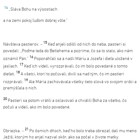
14
„Sláva Bohu na výsostiach
a na zemi pokoj ľuďom dobrej vôle.“
15
Návšteva pastierov.
–
Keď anjeli odišli od nich do neba, pastieri si
povedali: „Poďme teda do Betlehema a pozrime, čo sa to stalo, ako nám
16
oznámil Pán.“
Poponáhľali sa a našli Máriu a Jozefa i dieťa uložené v
17
jasliach.
Keď ich videli, vyrozprávali, čo im bolo povedané o tomto
18
dieťati.
A všetci, ktorí to počúvali, divili sa nad tým, čo im pastieri
19
rozprávali.
Ale Mária zachovávala všetky tieto slová vo svojom srdci a
premýšľala o nich.
20
Pastieri sa potom vrátili a oslavovali a chválili Boha za všetko, čo
počuli a videli, ako im bolo povedané.
21
Obriezka
. –
Po ôsmich dňoch, keď ho bolo treba obrezať, dali mu meno
Ježiš, ktorým ho anjel nazval skôr, ako sa počal v živote matky.