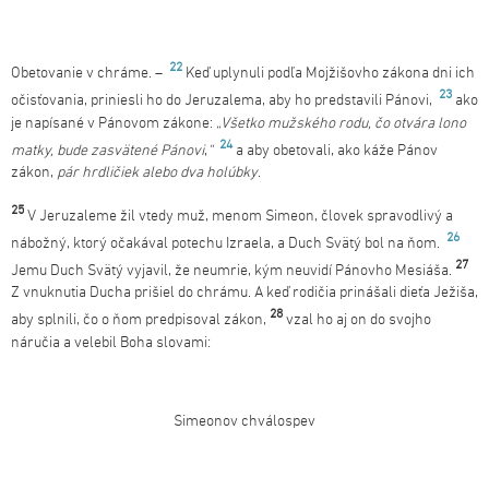
22
Obetovanie v chráme. –
Keď uplynuli podľa Mojžišovho zákona dni ich
23
očisťovania, priniesli ho do Jeruzalema, aby ho predstavili Pánovi,
ako
je napísané v Pánovom zákone:
„Všetko mužského rodu, čo otvára lono
24
matky, bude zasvätené Pánovi
,
“
a aby obetovali, ako káže Pánov
zákon,
pár hrdličiek alebo dva holúbky
.
25
V Jeruzaleme žil vtedy muž, menom Simeon, človek spravodlivý a
26
nábožný, ktorý očakával potechu Izraela, a Duch Svätý bol na ňom.
27
Jemu Duch Svätý vyjavil, že neumrie, kým neuvidí Pánovho Mesiáša.
Z vnuknutia Ducha prišiel do chrámu. A keď rodičia prinášali dieťa Ježiša,
28
aby splnili, čo o ňom predpisoval zákon,
vzal ho aj on do svojho
náručia a velebil Boha slovami:
Simeonov chválospev