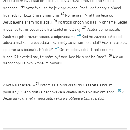
vracali domov, zostal chlapec Ježiš v Jeruzaleme, čo jeho rodičia
44
nezbadali.
Nazdávali sa, že je v sprievode. Prešli deň cesty a hľadali
45
ho medzi príbuznými a známymi.
No nenašli. Vrátili sa teda do
46
Jeruzalema a tam ho hľadali.
Po troch dňoch ho našli v chráme. Sedel
47
medzi učiteľmi, počúval ich a kládol im otázky.
Všetci, čo ho počuli,
48
žasli nad jeho rozumnosťou a odpoveďami.
Keď ho zazreli, stŕpli od
údivu a matka mu povedala: „Syn môj, čo si nám to urobil? Pozri, tvoj otec
49
i ja sme ťa s bolesťou hľadali!“
On im odpovedal: „Prečo ste ma
50
hľadali? Nevedeli ste, že mám byť tam, kde ide o môjho Otca?“
Ale oni
nepochopili slovo, ktoré im hovoril.
51
Život v Nazarete.
–
Potom sa s nimi vrátil do Nazareta a bol im
52
poslušný. A jeho matka zachovávala všetky slová vo svojom srdci.
A
Ježiš
sa vzmáhal
v múdrosti, veku
a v obľube u Boha i u ľudí
.