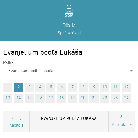
Biblia
Späť na úvod
Evanjelium podľa Lukáša
- Evanjelium podľa Lukáša
1
2
3
4
5
6
7
8
9
10
11
12
13
14
15
16
17
18
19
20
21
22
23
24
3.
EVANJELIUM PODĽA LUKÁŠA
1.
Kapitola
Kapitola