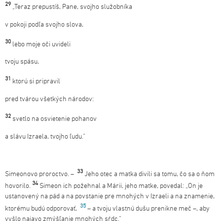
29
„Teraz prepustíš, Pane, svojho služobníka
v pokoji podľa svojho slova,
30
lebo moje oči uvideli
tvoju spásu,
31
ktorú si pripravil
pred tvárou všetkých národov:
32
svetlo na osvietenie pohanov
a slávu Izraela, tvojho ľudu.“
33
Simeonovo proroctvo
.
–
Jeho otec a matka divili sa tomu, čo sa o ňom
34
hovorilo.
Simeon ich požehnal a Márii, jeho matke, povedal: „On je
ustanovený na pád a na povstanie pre mnohých v Izraeli a na znamenie,
35
ktorému budú odporovať,
– a tvoju vlastnú dušu prenikne meč –, aby
vyšlo najavo zmýšľanie mnohých sŕdc.“