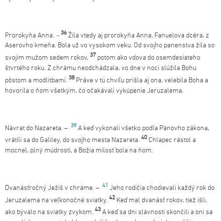
36
Prorokyňa Anna.
–
Žila vtedy aj prorokyňa Anna, Fanuelova dcéra, z
Aserovho kmeňa. Bola už vo vysokom veku. Od svojho panenstva žila so
37
svojím mužom sedem rokov,
potom ako vdova do osemdesiateho
štvrtého roku. Z chrámu neodchádzala, vo dne v noci slúžila Bohu
38
pôstom a modlitbami.
Práve v tú chvíľu prišla aj ona, velebila Boha a
hovorila o ňom všetkým, čo očakávali vykúpenie Jeruzalema.
39
Návrat do Nazareta
.
–
A keď vykonali všetko podľa Pánovho zákona,
40
vrátili sa do Galiley, do svojho mesta Nazareta.
Chlapec rástol a
mocnel, plný múdrosti, a Božia milosť bola na ňom.
41
Dvanásťročný Ježiš v chráme. –
Jeho rodičia chodievali každý rok do
42
Jeruzalema na veľkonočné sviatky.
Keď mal dvanásť rokov, tiež išli,
43
ako bývalo na sviatky zvykom.
A keď sa dni slávností skončili a oni sa