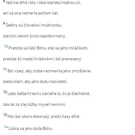
8
Veď nie dlhé roky robia starobu hodnou cti,
ani sa ona nemeria počtom liet.
9
Šediny sú človekovi múdrosťou,
starým vekom život nepoškvrnený.
10
Pretože sa ľúbil Bohu, stal sa jeho miláčikom,
pretože žil medzi hriešnikmi, bol prenesený.
11
Bol vzatý, aby zloba nezmenila jeho zmýšľanie,
alebo klam, aby jeho dušu nezviedol.
12
Lebo šaľba hriechu zacláňa to, čo je šľachetné,
závrat zo zlej túžby myseľ nevinnú.
13
Hoc bol skoro dokonalý, prežil časy dlhé.
14
Ľúbila sa jeho duša Bohu,