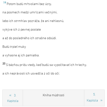
19
Potom budú mŕtvolami bez úcty,
na posmech medzi umrlcami večnými,
lebo ich strmhlav pozráža, že ani nehlesnú,
vykýve ich z pevnej postate
a až do posledného ich strašne odsúdi.
Budú trpieť muky
a vyhasne aj ich pamiatka.
20
S bázňou prídu vtedy, keď budú sa vypočítavať ich hriechy,
a ich neprávosti ich usvedčia z očí do očí.
5.
Kniha múdrosti
3.
Kapitola
Kapitola