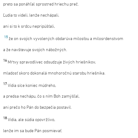
preto sa ponáhľal sprostred hriechu preč.
Ľudia to videli, lenže nechápali,
ani si to k srdcu nepripúšťali,
15
že on svojich vyvolených obdarúva milosťou a milosrdenstvom
a že navštevuje svojich nábožných.
16
Mŕtvy spravodlivec odsudzuje živých hriešnikov,
mladosť skoro dokonalá mnohoročnú starobu hriešnika.
17
Vidia síce koniec múdreho,
a predsa nechápu, čo s ním Boh zamýšľal,
ani prečo ho Pán do bezpečia postavil.
18
Vidia, ale súdia opovržlivo,
lenže im sa bude Pán posmievať.