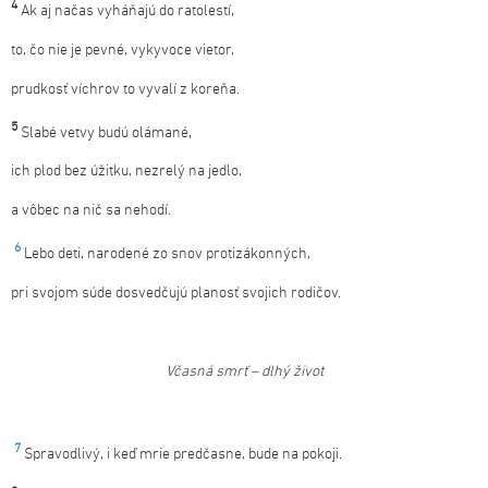
4
Ak aj načas vyháňajú do ratolestí,
to, čo nie je pevné, vykyvoce vietor,
prudkosť víchrov to vyvalí z koreňa.
5
Slabé vetvy budú olámané,
ich plod bez úžitku, nezrelý na jedlo,
a vôbec na nič sa nehodí.
6
Lebo deti, narodené zo snov protizákonných,
pri svojom súde dosvedčujú planosť svojich rodičov.
Včasná smrť – dlhý život
7
Spravodlivý, i keď mrie predčasne, bude na pokoji.