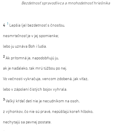
Bezdetnosť spravodlivca a mnohodetnosť hriešnika
1
4
Lepšia (je) bezdetnosť s čnosťou,
nesmrteľnosť je v jej spomienke;
lebo ju uznáva Boh i ľudia.
2
Ak prítomná je, napodobňujú ju,
ak je naďaleko, tak mrú túžbou po nej.
Vo večnosti vykračuje, vencom zdobená, jak víťaz,
lebo v zápolení čistých bojov vyhrala.
3
Veľký kŕdeľ detí nie je necudníkom na osoh,
z výhonkov, čo nie sú pravé, nepúšťajú koreň hlboko,
nechytajú sa pevnej postate.