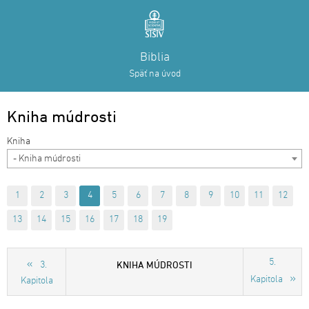
Biblia
Späť na úvod
Kniha múdrosti
- Kniha múdrosti
1
2
3
4
5
6
7
8
9
10
11
12
13
14
15
16
17
18
19
5.
KNIHA MÚDROSTI
3.
Kapitola
Kapitola