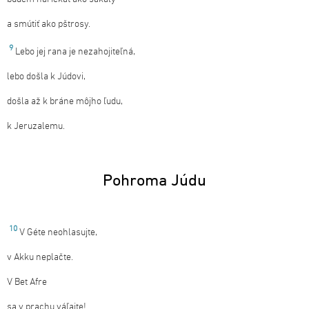
a smútiť ako pštrosy.
9
Lebo jej rana je nezahojiteľná,
lebo došla k Júdovi,
došla až k bráne môjho ľudu,
k Jeruzalemu.
Pohroma Júdu
10
V Géte neohlasujte,
v Akku neplačte.
V Bet Afre
sa v prachu váľajte!