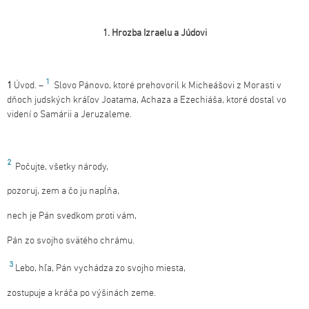
1. Hrozba Izraelu a Júdovi
1
1
Úvod. –
Slovo Pánovo, ktoré prehovoril k Micheášovi z Morasti v
dňoch judských kráľov Joatama, Achaza a Ezechiáša, ktoré dostal vo
videní o Samárii a Jeruzaleme.
2
Počujte, všetky národy,
pozoruj, zem a čo ju napĺňa,
nech je Pán svedkom proti vám,
Pán zo svojho svätého chrámu.
3
Lebo, hľa, Pán vychádza zo svojho miesta,
zostupuje a kráča po výšinách zeme.