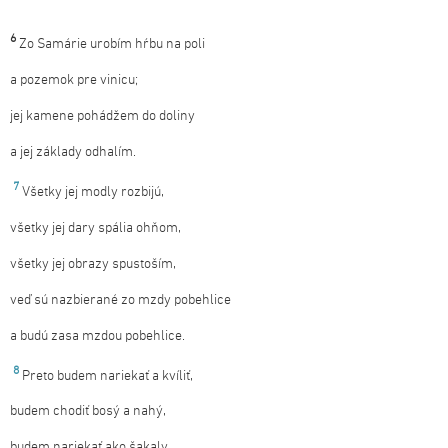
6
Zo Samárie urobím hŕbu na poli
a pozemok pre vinicu;
jej kamene pohádžem do doliny
a jej základy odhalím.
7
Všetky jej modly rozbijú,
všetky jej dary spália ohňom,
všetky jej obrazy spustoším,
veď sú nazbierané zo mzdy pobehlice
a budú zasa mzdou pobehlice.
8
Preto budem nariekať a kvíliť,
budem chodiť bosý a nahý,
budem nariekať ako šakaly