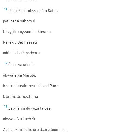
11
Prejdiže si, obyvateľka Šafiru,
potupená nahotou!
Nevyjde obyvateľka Sánanu.
Nárek v Bet Haeseli
odňal od vás podporu.
12
Čaká na šťastie
obyvateľka Marotu,
hoci nešťastie zostúpilo od Pána
k bráne Jeruzalema.
13
Zapriahni do voza tátoše,
obyvateľka Lachišu.
Začiatok hriechu pre dcéru Siona bol,