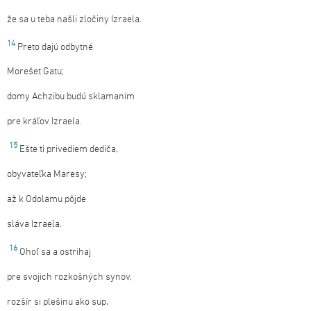
že sa u teba našli zločiny Izraela.
14
Preto dajú odbytné
Morešet Gatu;
domy Achzibu budú sklamaním
pre kráľov Izraela.
15
Ešte ti privediem dediča,
obyvateľka Maresy;
až k Odolamu pôjde
sláva Izraela.
16
Ohoľ sa a ostrihaj
pre svojich rozkošných synov,
rozšír si plešinu ako sup,