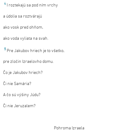
4
I roztekajú sa pod ním vrchy
a údolia sa roztvárajú
ako vosk pred ohňom,
ako voda vyliata na svah.
5
Pre Jakubov hriech je to všetko,
pre zločin Izraelovho domu.
Čo je Jakubov hriech?
Či nie Samária?
A čo sú výšiny Júdu?
Či nie Jeruzalem?
Pohroma Izraela