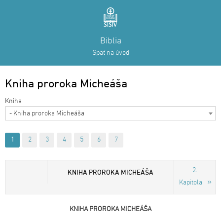
Biblia
Späť na úvod
Kniha proroka Micheáša
- Kniha proroka Micheáša
1
2
3
4
5
6
7
2.
KNIHA PROROKA MICHEÁŠA
Kapitola
KNIHA PROROKA MICHEÁŠA