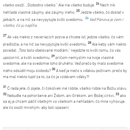
24
všetko osoží. „Slobodno všetko.“ Ale nie všetko buduje.
Nech nik
25
nehľadá vlastné záujmy, ale záujmy iného.
Jedzte všetko, čo dostať v
26
jatkách, a na nič sa nevypytujte kvôli svedomiu.
Veď Pánova je zem i
všetko, čo ju napĺňa.
27
Ak vás niekto z neveriacich pozve a chcete ísť, jedzte všetko, čo vám
28
predložia, a na nič sa nevypytujte kvôli svedomiu.
Ale keby vám niekto
povedal: „Toto bolo obetované modlám,“ nejedzte to kvôli tomu, čo vás
29
upozornil, a kvôli svedomiu,
pričom nemyslím na tvoje vlastné
svedomie, ale na svedomie toho druhého. Veď prečo by malo svedomie
30
iného odsúdiť moju slobodu?
A keď ja niečo s vďakou požívam, prečo by
ma mal niekto tupiť za to, za čo ja vzdávam vďaky?!
31
Či teda jete, či pijete, či čokoľvek iné robíte, všetko robte na Božiu slávu.
32
33
Nebuďte na pohoršenie ani Židom, ani Grékom, ani Božej cirkvi,
ako
sa aj ja chcem páčiť všetkým vo všetkom a nehľadám, čo mne vyhovuje,
ale čo osoží mnohým, aby boli spasení.