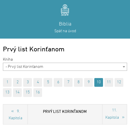
Biblia
Späť na úvod
Prvý list Korinťanom
- Prvý list Korinťanom
1
2
3
4
5
6
7
8
9
10
11
12
13
14
15
16
11.
PRVÝ LIST KORINŤANOM
9.
Kapitola
Kapitola