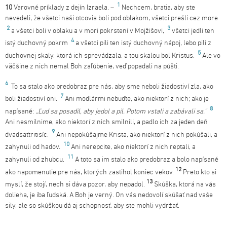
1
10
Varovné príklady z dejín Izraela. –
Nechcem, bratia, aby ste
nevedeli, že všetci naši otcovia boli pod oblakom, všetci prešli cez more
2
3
a všetci boli v oblaku a v mori pokrstení v Mojžišovi,
všetci jedli ten
4
istý duchovný pokrm
a všetci pili ten istý duchovný nápoj, lebo pili z
5
duchovnej skaly, ktorá ich sprevádzala, a tou skalou bol Kristus.
Ale vo
väčšine z nich nemal Boh zaľúbenie, veď popadali na púšti.
6
To sa stalo ako predobraz pre nás, aby sme neboli žiadostiví zla, ako
7
boli žiadostiví oni.
Ani modlármi nebuďte, ako niektorí z nich; ako je
8
napísané:
„Ľud sa posadil, aby jedol a pil. Potom vstali a zabávali sa.“
Ani nesmilnime, ako niektorí z nich smilnili, a padlo ich za jeden deň
9
dvadsaťtritisíc.
Ani nepokúšajme Krista, ako niektorí z nich pokúšali, a
10
zahynuli od hadov.
Ani nerepcite, ako niektorí z nich reptali, a
11
zahynuli od zhubcu.
A toto sa im stalo ako predobraz a bolo napísané
12
ako napomenutie pre nás, ktorých zastihol koniec vekov.
Preto kto si
13
myslí, že stojí, nech si dáva pozor, aby nepadol.
Skúška, ktorá na vás
dolieha, je iba ľudská. A Boh je verný. On vás nedovolí skúšať nad vaše
sily, ale so skúškou dá aj schopnosť, aby ste mohli vydržať.