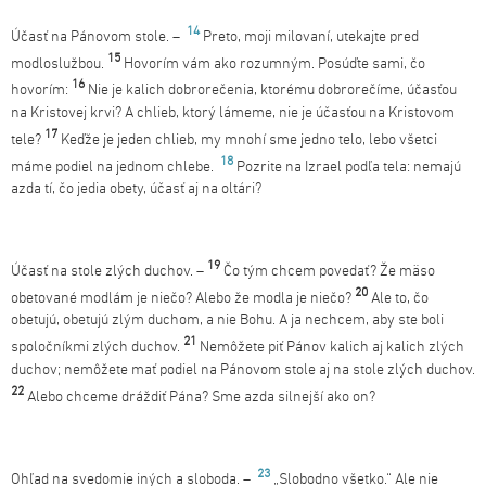
14
Účasť na Pánovom stole. –
Preto, moji milovaní, utekajte pred
15
modloslužbou.
Hovorím vám ako rozumným. Posúďte sami, čo
16
hovorím:
Nie je kalich dobrorečenia, ktorému dobrorečíme, účasťou
na Kristovej krvi? A chlieb, ktorý lámeme, nie je účasťou na Kristovom
17
tele?
Keďže je jeden chlieb, my mnohí sme jedno telo, lebo všetci
18
máme podiel na jednom chlebe.
Pozrite na Izrael podľa tela: nemajú
azda tí, čo jedia obety, účasť aj na oltári?
19
Účasť na stole zlých duchov. –
Čo tým chcem povedať? Že mäso
20
obetované modlám je niečo? Alebo že modla je niečo?
Ale to, čo
obetujú, obetujú zlým duchom, a nie Bohu. A ja nechcem, aby ste boli
21
spoločníkmi zlých duchov.
Nemôžete piť Pánov kalich aj kalich zlých
duchov; nemôžete mať podiel na Pánovom stole aj na stole zlých duchov.
22
Alebo chceme dráždiť Pána? Sme azda silnejší ako on?
23
Ohľad na svedomie iných a sloboda. –
„Slobodno všetko.“ Ale nie