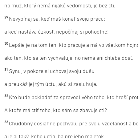
no muž, ktorý nemá nijaké vedomosti, je bez cti.
29
Nevypínaj sa, keď máš konať svoju prácu;
a keď nastáva úzkosť, nepočínaj si pohodlne!
30
Lepšie je na tom ten, kto pracuje a má vo všetkom hojn
ako ten, kto sa len vychvaľuje, no nemá ani chleba dosť.
31
Synu, v pokore si uchovaj svoju dušu
a preukáž jej tým úctu, akú si zasluhuje.
32
Kto bude pokladať za spravodlivého toho, kto hreší prot
A ktože má ctiť toho, kto sám sa zbavuje cti?
33
Chudobný dosiahne pochvalu pre svoju vzdelanosť a b
a je aj taký, koho uctia iba pre jeho majetok.