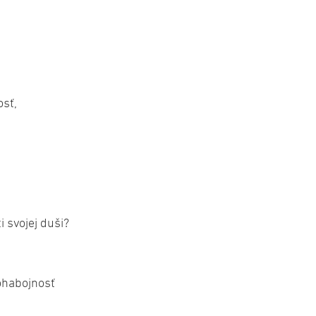
osť,
i svojej duši?
ohabojnosť