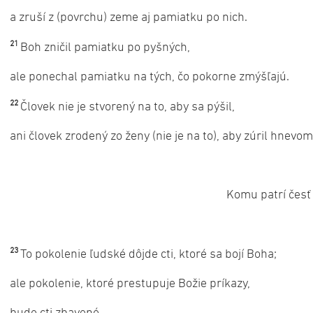
a zruší z (povrchu) zeme aj pamiatku po nich.
21
Boh zničil pamiatku po pyšných,
ale ponechal pamiatku na tých, čo pokorne zmýšľajú.
22
Človek nie je stvorený na to, aby sa pýšil,
ani človek zrodený zo ženy (nie je na to), aby zúril hnevom
Komu patrí česť
23
To pokolenie ľudské dôjde cti, ktoré sa bojí Boha;
ale pokolenie, ktoré prestupuje Božie príkazy,