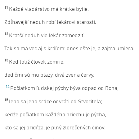
11
Každé vladárstvo má krátke bytie.
Zdĺhavejší neduh robí lekárovi starosti.
12
Kratší neduh vie lekár zamedziť.
Tak sa má vec aj s kráľom: dnes ešte je, a zajtra umiera.
13
Keď totiž človek zomrie,
dedičmi sú mu plazy, divá zver a červy.
14
Počiatkom ľudskej pýchy býva odpad od Boha,
15
lebo sa jeho srdce odvráti od Stvoriteľa;
keďže počiatkom každého hriechu je pýcha,
kto sa jej pridŕža, je plný zlorečených činov: