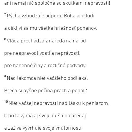
ani nemaj nič spoločné so skutkami neprávosti!
7
Pýcha vzbudzuje odpor u Boha aj u ľudí
a oškliví sa mu všetka hriešnosť pohanov.
8
Vláda prechádza z národa na národ
pre nespravodlivosti a neprávosti,
pre hanebné činy a rozličné podvody.
9
Nad lakomca niet väčšieho podliaka.
Prečo si pyšne počína prach a popol?
10
Niet väčšej neprávosti nad lásku k peniazom,
lebo taký má aj svoju dušu na predaj
a zaživa vyvrhuje svoje vnútornosti.