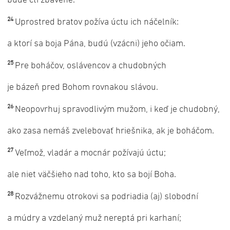
bude cti zbavené.
24
Uprostred bratov požíva úctu ich náčelník:
a ktorí sa boja Pána, budú (vzácni) jeho očiam.
25
Pre boháčov, oslávencov a chudobných
je bázeň pred Bohom rovnakou slávou.
26
Neopovrhuj spravodlivým mužom, i keď je chudobný,
ako zasa nemáš zvelebovať hriešnika, ak je boháčom.
27
Veľmož, vladár a mocnár požívajú úctu;
ale niet väčšieho nad toho, kto sa bojí Boha.
28
Rozvážnemu otrokovi sa podriadia (aj) slobodní
a múdry a vzdelaný muž nereptá pri karhaní;