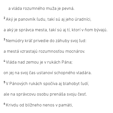
a vláda rozumného muža je pevná.
2
Aký je panovník ľudu, takí sú aj jeho úradníci,
a aký je správca mesta, takí sú aj tí, ktorí v ňom bývajú.
3
Nemúdry kráľ privedie do záhuby svoj ľud:
a mestá vzrastajú rozumnosťou mocnárov.
4
Vláda nad zemou je v rukách Pána;
on jej na svoj čas ustanoví schopného vladára.
5
V Pánových rukách spočíva aj blahobyt ľudí,
ale na správcovu osobu prenáša svoju česť.
6
Krivdu od blížneho nenos v pamäti,