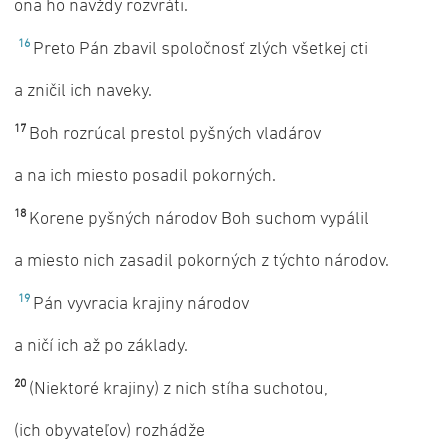
ona ho navždy rozvráti.
16
Preto Pán zbavil spoločnosť zlých všetkej cti
a zničil ich naveky.
17
Boh rozrúcal prestol pyšných vladárov
a na ich miesto posadil pokorných.
18
Korene pyšných národov Boh suchom vypálil
a miesto nich zasadil pokorných z týchto národov.
19
Pán vyvracia krajiny národov
a ničí ich až po základy.
20
(Niektoré krajiny) z nich stíha suchotou,
(ich obyvateľov) rozhádže