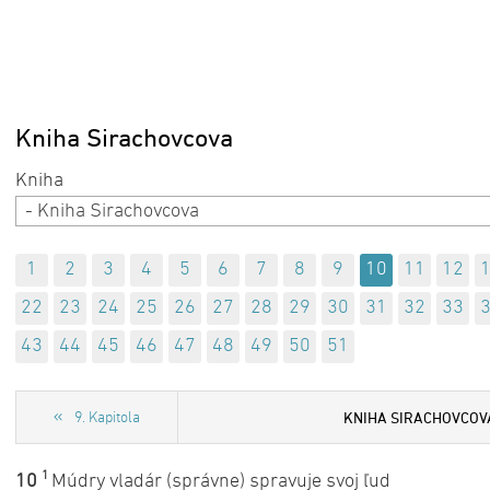
Kniha Sirachovcova
- Kniha Sirachovcova
1
2
3
4
5
6
7
8
9
10
11
12
22
23
24
25
26
27
28
29
30
31
32
33
43
44
45
46
47
48
49
50
51
KNIHA SIRACHOVCOV
9. Kapitola
1
10
Múdry vladár (správne) spravuje svoj ľud