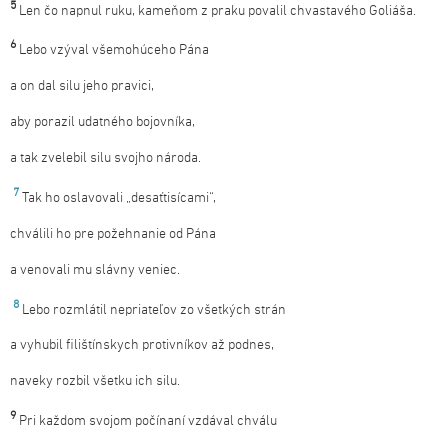
5
Len čo napnul ruku, kameňom z praku povalil chvastavého Goliáša.
6
Lebo vzýval všemohúceho Pána
a on dal silu jeho pravici,
aby porazil udatného bojovníka,
a tak zvelebil silu svojho národa.
7
Tak ho oslavovali „desaťtisícami“,
chválili ho pre požehnanie od Pána
a venovali mu slávny veniec.
8
Lebo rozmlátil nepriateľov zo všetkých strán
a vyhubil filištínskych protivníkov až podnes,
naveky rozbil všetku ich silu.
9
Pri každom svojom počínaní vzdával chválu