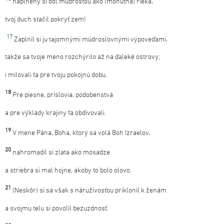
naplnený si bol múdrosťou ako (mohutná) rieka,
tvoj duch stačil pokryť zem!
17
Zaplnil si ju tajomnými múdroslovnými výpoveďami,
takže sa tvoje meno rozchýrilo až na ďaleké ostrovy;
i milovali ťa pre tvoju pokojnú dobu.
18
Pre piesne, príslovia, podobenstvá
a pre výklady krajiny ťa obdivovali.
19
V mene Pána, Boha, ktorý sa volá Boh Izraelov,
20
nahromadil si zlata ako mosadze
a striebra si mal hojne, akoby to bolo olovo.
21
(Neskôr) si sa však s náruživosťou priklonil k ženám
a svojmu telu si povolil bezuzdnosť.