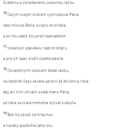
Svätému a Vznešenému oslavnou rečou.
10
Celým svojím srdcom vychvaľoval Pána,
lebo miloval Boha, svojho stvoriteľa,
a on mu udelil silu proti nepriateľom.
11
Ustanovil spevákov naproti oltáru
a pre ich spev zložil sladké piesne.
12
(Sviatočným) oslavám dodal lesku,
(sviatočné) časy skvele upravil až do konca roka,
aby pri nich chválili sväté meno Pána;
od rána sa mala mohutne ozývať svätyňa.
13
Boh ho očistil od hriechov
a naveky pozdvihol jeho silu: