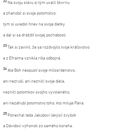
22
Na svoju slávu si tým uvalil škvrnu
a zhanobil si svoje potomstvo:
tým si uviedol hnev na svoje dietky
a dal si sa dráždiť svojej pochabosti.
23
Tak si zavinil, že sa rozdvojilo tvoje kráľovstvo
a z Efraima vznikla ríša odbojná.
24
Ale Boh neopustí svoje milosrdenstvo,
ani nezruší, ani nezničí svoje diela,
nezničí potomkov svojho vyvoleného,
ani nezahubí potomstvo toho, kto miluje Pána.
25
Ponechal teda Jakubovi (akýsi) zvyšok
a Dávidovi výhonok zo samého koreňa.