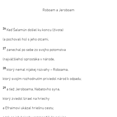
Roboam a Jeroboam
26
Keď Šalamún došiel ku koncu (života)
(a pochovali ho) s jeho otcami,
27
zanechal po sebe zo svojho potomstva
(najväčšieho) sprostáka v národe,
28
ktorý nemal nijakej rozvahy – Roboama,
ktorý svojím rozhodnutím priviedol národ k odpadu;
29
a tiež Jeroboama, Nabatovho syna,
ktorý zviedol Izrael na hriechy
a Efraimovi ukázal hriešnu cestu;