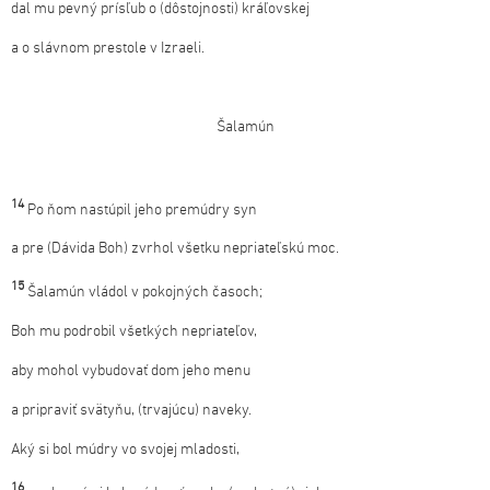
dal mu pevný prísľub o (dôstojnosti) kráľovskej
a o slávnom prestole v Izraeli.
Šalamún
14
Po ňom nastúpil jeho premúdry syn
a pre (Dávida Boh) zvrhol všetku nepriateľskú moc.
15
Šalamún vládol v pokojných časoch;
Boh mu podrobil všetkých nepriateľov,
aby mohol vybudovať dom jeho menu
a pripraviť svätyňu, (trvajúcu) naveky.
Aký si bol múdry vo svojej mladosti,
16