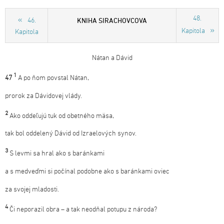
48.
KNIHA SIRACHOVCOVA
46.
Kapitola
Kapitola
Nátan a Dávid
1
47
A po ňom povstal Nátan,
prorok za Dávidovej vlády.
2
Ako oddeľujú tuk od obetného mäsa,
tak bol oddelený Dávid od Izraelových synov.
3
S levmi sa hral ako s baránkami
a s medveďmi si počínal podobne ako s baránkami oviec
za svojej mladosti.
4
Či neporazil obra – a tak neodňal potupu z národa?