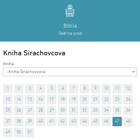
Biblia
Späť na úvod
Kniha Sirachovcova
- Kniha Sirachovcova
1
2
3
4
5
6
7
8
9
10
11
12
13
14
15
16
17
18
19
20
21
22
23
24
25
26
27
28
29
30
31
32
33
34
35
36
37
38
39
40
41
42
43
44
45
46
47
48
49
50
51