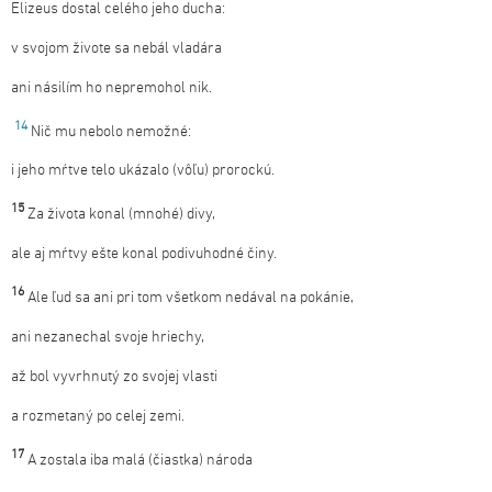
Elizeus dostal celého jeho ducha:
v svojom živote sa nebál vladára
ani násilím ho nepremohol nik.
14
Nič mu nebolo nemožné:
i jeho mŕtve telo ukázalo (vôľu) prorockú.
15
Za života konal (mnohé) divy,
ale aj mŕtvy ešte konal podivuhodné činy.
16
Ale ľud sa ani pri tom všetkom nedával na pokánie,
ani nezanechal svoje hriechy,
až bol vyvrhnutý zo svojej vlasti
a rozmetaný po celej zemi.
17
A zostala iba malá (čiastka) národa