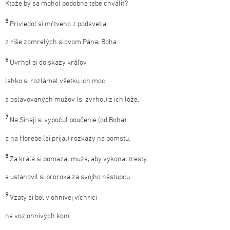
Ktože by sa mohol podobne tebe chváliť?
5
Priviedol si mŕtveho z podsvetia,
z ríše zomrelých slovom Pána, Boha.
6
Uvrhol si do skazy kráľov,
ľahko si rozlámal všetku ich moc
a oslavovaných mužov (si zvrhol) z ich lóže.
7
Na Sinaji si vypočul poučenie (od Boha)
a na Horebe (si prijal) rozkazy na pomstu.
8
Za kráľa si pomazal muža, aby vykonal tresty,
a ustanovil si proroka za svojho nástupcu.
9
Vzatý si bol v ohnivej víchrici
na voz ohnivých koní.