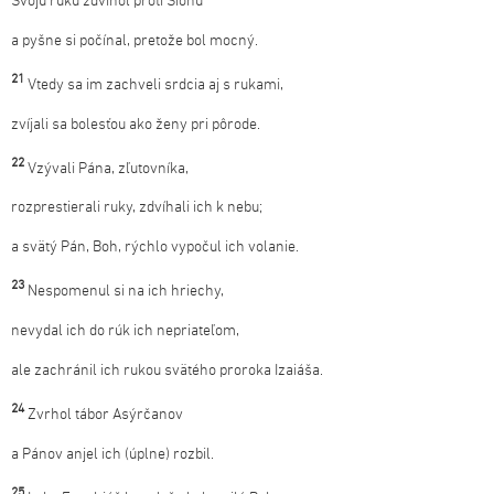
Svoju ruku zdvihol proti Sionu
a pyšne si počínal, pretože bol mocný.
21
Vtedy sa im zachveli srdcia aj s rukami,
zvíjali sa bolesťou ako ženy pri pôrode.
22
Vzývali Pána, zľutovníka,
rozprestierali ruky, zdvíhali ich k nebu;
a svätý Pán, Boh, rýchlo vypočul ich volanie.
23
Nespomenul si na ich hriechy,
nevydal ich do rúk ich nepriateľom,
ale zachránil ich rukou svätého proroka Izaiáša.
24
Zvrhol tábor Asýrčanov
a Pánov anjel ich (úplne) rozbil.
25