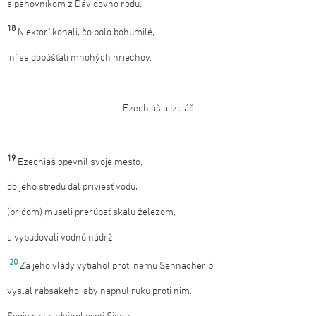
s panovníkom z Dávidovho rodu.
18
Niektorí konali, čo bolo bohumilé,
iní sa dopúšťali mnohých hriechov.
Ezechiáš a Izaiáš
19
Ezechiáš opevnil svoje mesto,
do jeho stredu dal priviesť vodu,
(pričom) museli prerúbať skalu železom,
a vybudovali vodnú nádrž.
20
Za jeho vlády vytiahol proti nemu Sennacherib,
vyslal rabsakeho, aby napnul ruku proti nim.