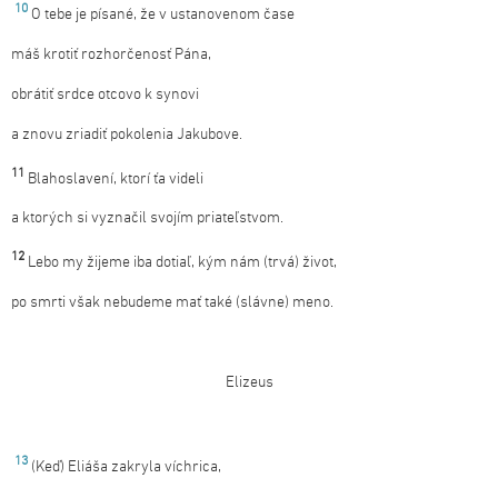
10
O tebe je písané, že v ustanovenom čase
máš krotiť rozhorčenosť Pána,
obrátiť srdce otcovo k synovi
a znovu zriadiť pokolenia Jakubove.
11
Blahoslavení, ktorí ťa videli
a ktorých si vyznačil svojím priateľstvom.
12
Lebo my žijeme iba dotiaľ, kým nám (trvá) život,
po smrti však nebudeme mať také (slávne) meno.
Elizeus
13
(Keď) Eliáša zakryla víchrica,