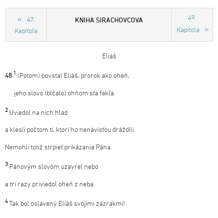
49.
KNIHA SIRACHOVCOVA
47.
Kapitola
Kapitola
Eliáš
1
48
(Potom) povstal Eliáš, prorok ako oheň,
jeho slovo (blčalo) ohňom sťa fakľa.
2
Uviedol na nich hlad
a klesli počtom tí, ktorí ho nenávisťou dráždili.
Nemohli totiž strpieť prikázania Pána.
3
Pánovým slovom uzavrel nebo
a tri razy priviedol oheň z neba.
4
Tak bol oslávený Eliáš svojimi zázrakmi!