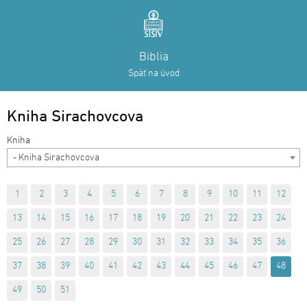
Biblia
Späť na úvod
Kniha Sirachovcova
- Kniha Sirachovcova
1
2
3
4
5
6
7
8
9
10
11
12
13
14
15
16
17
18
19
20
21
22
23
24
25
26
27
28
29
30
31
32
33
34
35
36
37
38
39
40
41
42
43
44
45
46
47
48
49
50
51