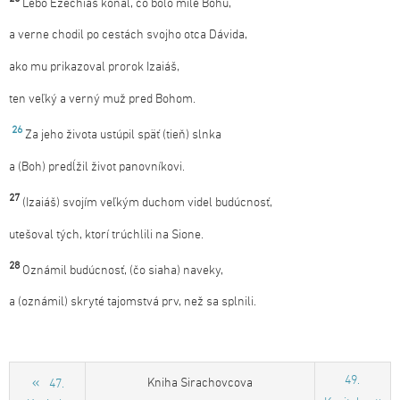
Lebo Ezechiáš konal, čo bolo milé Bohu,
a verne chodil po cestách svojho otca Dávida,
ako mu prikazoval prorok Izaiáš,
ten veľký a verný muž pred Bohom.
26
Za jeho života ustúpil späť (tieň) slnka
a (Boh) predĺžil život panovníkovi.
27
(Izaiáš) svojím veľkým duchom videl budúcnosť,
utešoval tých, ktorí trúchlili na Sione.
28
Oznámil budúcnosť, (čo siaha) naveky,
a (oznámil) skryté tajomstvá prv, než sa splnili.
49.
Kniha Sirachovcova
47.