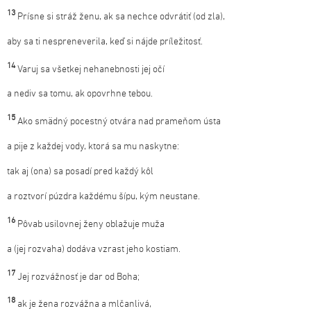
13
Prísne si stráž ženu, ak sa nechce odvrátiť (od zla),
aby sa ti nespreneverila, keď si nájde príležitosť.
14
Varuj sa všetkej nehanebnosti jej očí
a nediv sa tomu, ak opovrhne tebou.
15
Ako smädný pocestný otvára nad prameňom ústa
a pije z každej vody, ktorá sa mu naskytne:
tak aj (ona) sa posadí pred každý kôl
a roztvorí púzdra každému šípu, kým neustane.
16
Pôvab usilovnej ženy oblažuje muža
a (jej rozvaha) dodáva vzrast jeho kostiam.
17
Jej rozvážnosť je dar od Boha;
18
ak je žena rozvážna a mlčanlivá,