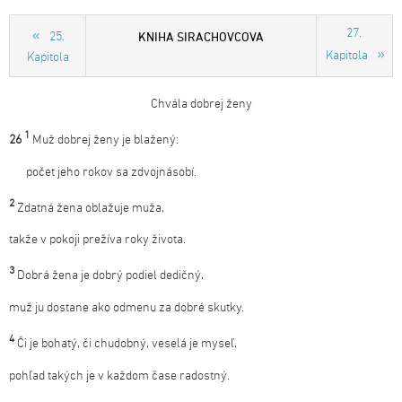
27.
KNIHA SIRACHOVCOVA
25.
Kapitola
Kapitola
Chvála dobrej ženy
1
26
Muž dobrej ženy je blažený:
počet jeho rokov sa zdvojnásobí.
2
Zdatná žena oblažuje muža,
takže v pokoji prežíva roky života.
3
Dobrá žena je dobrý podiel dedičný,
muž ju dostane ako odmenu za dobré skutky.
4
Či je bohatý, či chudobný, veselá je myseľ,
pohľad takých je v každom čase radostný.