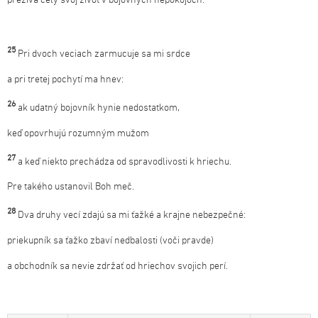
prežíva celý svoj život v bojovných nepokojoch.
25
Pri dvoch veciach zarmucuje sa mi srdce
a pri tretej pochytí ma hnev:
26
ak udatný bojovník hynie nedostatkom,
keď opovrhujú rozumným mužom
27
a keď niekto prechádza od spravodlivosti k hriechu.
Pre takého ustanovil Boh meč.
28
Dva druhy vecí zdajú sa mi ťažké a krajne nebezpečné:
priekupník sa ťažko zbaví nedbalosti (voči pravde)
a obchodník sa nevie zdržať od hriechov svojich perí.