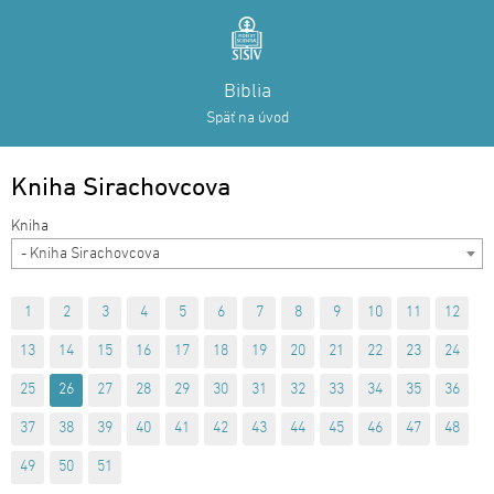
Biblia
Späť na úvod
Kniha Sirachovcova
- Kniha Sirachovcova
1
2
3
4
5
6
7
8
9
10
11
12
13
14
15
16
17
18
19
20
21
22
23
24
25
26
27
28
29
30
31
32
33
34
35
36
37
38
39
40
41
42
43
44
45
46
47
48
49
50
51