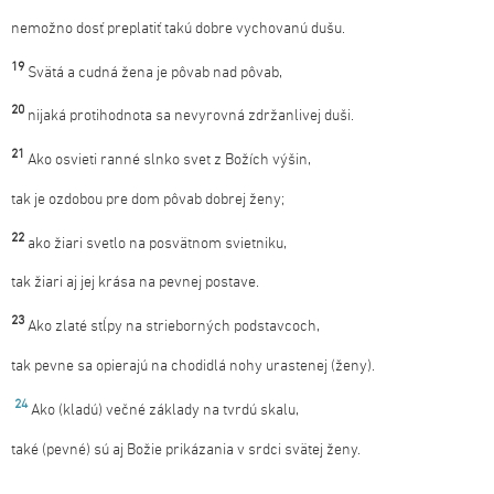
nemožno dosť preplatiť takú dobre vychovanú dušu.
19
Svätá a cudná žena je pôvab nad pôvab,
20
nijaká protihodnota sa nevyrovná zdržanlivej duši.
21
Ako osvieti ranné slnko svet z Božích výšin,
tak je ozdobou pre dom pôvab dobrej ženy;
22
ako žiari svetlo na posvätnom svietniku,
tak žiari aj jej krása na pevnej postave.
23
Ako zlaté stĺpy na strieborných podstavcoch,
tak pevne sa opierajú na chodidlá nohy urastenej (ženy).
24
Ako (kladú) večné základy na tvrdú skalu,
také (pevné) sú aj Božie prikázania v srdci svätej ženy.