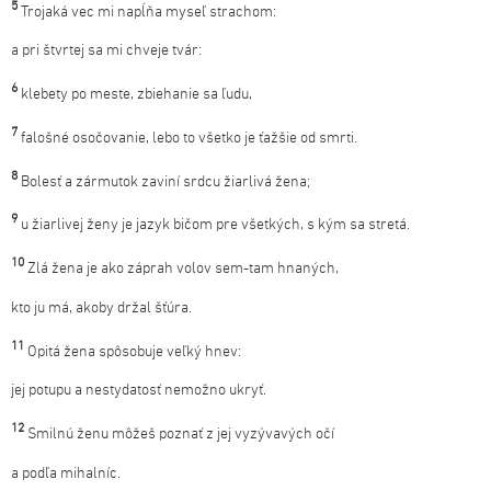
5
Trojaká vec mi napĺňa myseľ strachom:
a pri štvrtej sa mi chveje tvár:
6
klebety po meste, zbiehanie sa ľudu,
7
falošné osočovanie, lebo to všetko je ťažšie od smrti.
8
Bolesť a zármutok zaviní srdcu žiarlivá žena;
9
u žiarlivej ženy je jazyk bičom pre všetkých, s kým sa stretá.
10
Zlá žena je ako záprah volov sem-tam hnaných,
kto ju má, akoby držal šťúra.
11
Opitá žena spôsobuje veľký hnev:
jej potupu a nestydatosť nemožno ukryť.
12
Smilnú ženu môžeš poznať z jej vyzývavých očí
a podľa mihalníc.