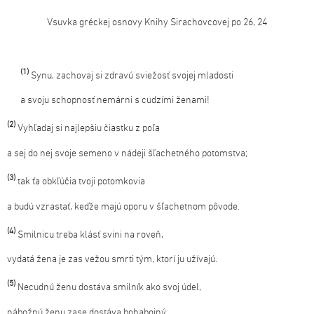
Vsuvka gréckej osnovy Knihy Sirachovcovej po 26, 24
(1)
Synu, zachovaj si zdravú sviežosť svojej mladosti
a svoju schopnosť nemárni s cudzími ženami!
(2)
Vyhľadaj si najlepšiu čiastku z poľa
a sej do nej svoje semeno v nádeji šľachetného potomstva;
(3)
tak ťa obkľúčia tvoji potomkovia
a budú vzrastať, keďže majú oporu v šľachetnom pôvode.
(4)
Smilnicu treba klásť svini na roveň,
vydatá žena je zas vežou smrti tým, ktorí ju užívajú.
(5)
Necudnú ženu dostáva smilník ako svoj údel,
nábožnú ženu zase dostáva bohabojný.