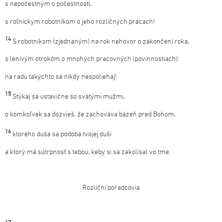
s nepočestným o počestnosti,
s roľníckym robotníkom o jeho rozličných prácach!
14
S robotníkom (zjednaným) na rok nehovor o zakončení roka,
s lenivým otrokom o mnohých pracovných (povinnostiach):
na radu takýchto sa nikdy nespoliehaj!
15
Stýkaj sa ustavične so svätými mužmi,
o komkoľvek sa dozvieš, že zachováva bázeň pred Bohom,
16
ktorého duša sa podobá tvojej duši
a ktorý má sútrpnosť s tebou, keby si sa zakolísal vo tme.
Rozliční poradcovia