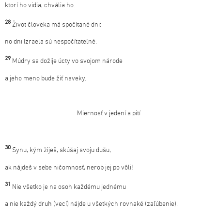
ktorí ho vidia, chvália ho.
28
Život človeka má spočítané dni:
no dni Izraela sú nespočítateľné.
29
Múdry sa dožije úcty vo svojom národe
a jeho meno bude žiť naveky.
Miernosť v jedení a pití
30
Synu, kým žiješ, skúšaj svoju dušu,
ak nájdeš v sebe ničomnosť, nerob jej po vôli!
31
Nie všetko je na osoh každému jednému
a nie každý druh (vecí) nájde u všetkých rovnaké (zaľúbenie).