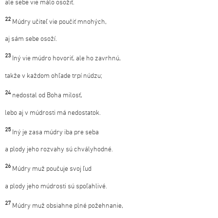
ale sebe vie málo osožiť.
22
Múdry učiteľ vie poučiť mnohých,
aj sám sebe osoží.
23
Iný vie múdro hovoriť, ale ho zavrhnú,
takže v každom ohľade trpí núdzu;
24
nedostal od Boha milosť,
lebo aj v múdrosti má nedostatok.
25
Iný je zasa múdry iba pre seba
a plody jeho rozvahy sú chvályhodné.
26
Múdry muž poučuje svoj ľud
a plody jeho múdrosti sú spoľahlivé.
27
Múdry muž obsiahne plné požehnanie,