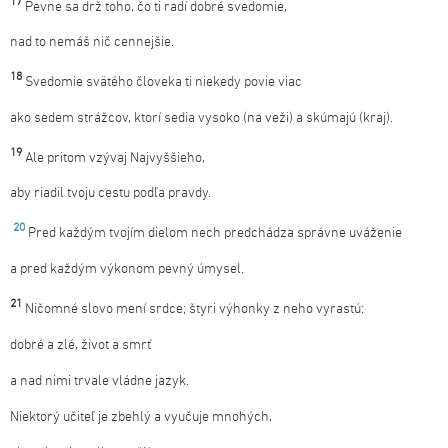
17
Pevne sa drž toho, čo ti radí dobré svedomie,
nad to nemáš nič cennejšie.
18
Svedomie svätého človeka ti niekedy povie viac
ako sedem strážcov, ktorí sedia vysoko (na veži) a skúmajú (kraj).
19
Ale pritom vzývaj Najvyššieho,
aby riadil tvoju cestu podľa pravdy.
20
Pred každým tvojím dielom nech predchádza správne uváženie
a pred každým výkonom pevný úmysel.
21
Ničomné slovo mení srdce; štyri výhonky z neho vyrastú:
dobré a zlé, život a smrť
a nad nimi trvale vládne jazyk.
Niektorý učiteľ je zbehlý a vyučuje mnohých,