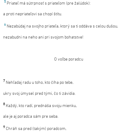
5
Priateľ má sútrpnosť s priateľom (pre žalúdok):
a proti nepriateľovi sa chopí štítu.
6
Nezabúdaj na svojho priateľa, ktorý sa ti oddáva s celou dušou,
nezabudni na neho ani pri svojom bohatstve!
O voľbe poradcu
7
Nehľadaj radu u toho, kto číha po tebe,
ukry svoj úmysel pred tými, čo ti závidia.
8
Každý, kto radí, prednáša svoju mienku,
ale je aj poradca sám pre seba.
9
Chráň sa pred (takým) poradcom,