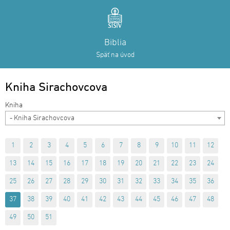
Biblia
Späť na úvod
Kniha Sirachovcova
- Kniha Sirachovcova
1
2
3
4
5
6
7
8
9
10
11
12
13
14
15
16
17
18
19
20
21
22
23
24
25
26
27
28
29
30
31
32
33
34
35
36
37
38
39
40
41
42
43
44
45
46
47
48
49
50
51