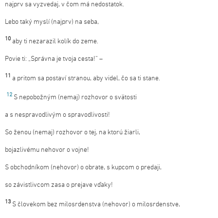
najprv sa vyzvedaj, v čom má nedostatok.
Lebo taký myslí (najprv) na seba,
10
aby ti nezarazil kolík do zeme.
Povie ti: „Správna je tvoja cesta!“ –
11
a pritom sa postaví stranou, aby videl, čo sa ti stane.
12
S nepobožným (nemaj) rozhovor o svätosti
a s nespravodlivým o spravodlivosti!
So ženou (nemaj) rozhovor o tej, na ktorú žiarli,
bojazlivému nehovor o vojne!
S obchodníkom (nehovor) o obrate, s kupcom o predaji,
so závistlivcom zasa o prejave vďaky!
13
S človekom bez milosrdenstva (nehovor) o milosrdenstve,