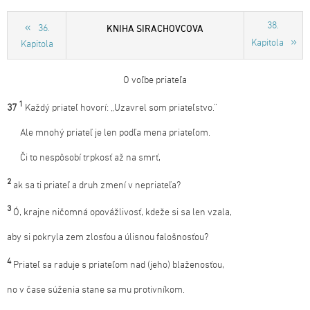
38.
KNIHA SIRACHOVCOVA
36.
Kapitola
Kapitola
O voľbe priateľa
1
37
Každý priateľ hovorí: „Uzavrel som priateľstvo.“
Ale mnohý priateľ je len podľa mena priateľom.
Či to nespôsobí trpkosť až na smrť,
2
ak sa ti priateľ a druh zmení v nepriateľa?
3
Ó, krajne ničomná opovážlivosť, kdeže si sa len vzala,
aby si pokryla zem zlosťou a úlisnou falošnosťou?
4
Priateľ sa raduje s priateľom nad (jeho) blaženosťou,
no v čase súženia stane sa mu protivníkom.