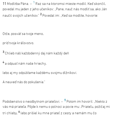
1
11
Modlitba Pána.
–
Raz sa na ktoromsi mieste modlil. Keď skončil,
povedal mu jeden z jeho učeníkov: „Pane, nauč nás modliť sa, ako Ján
2
naučil svojich učeníkov.“
Povedal im: „Keď sa modlíte, hovorte:
Otče, posväť sa tvoje meno,
príď tvoje kráľovstvo.
3
Chlieb náš každodenný daj nám každý deň
4
a odpusť nám naše hriechy,
lebo aj my odpúšťame každému svojmu dlžníkovi.
A neuveď nás do pokušenia.“
5
Podobenstvo o neodbytnom priateľovi.
–
Potom im hovoril: „Niekto z
vás má priateľa. Pôjde k nemu o polnoci a povie mu: ,Priateľu, požičaj mi
6
tri chleby,
lebo prišiel ku mne priateľ z cesty a nemám mu čo