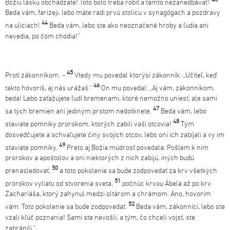
Božiu lásku obchádzate! Toto bolo treba robiť a tamto nezanedbávať!
Beda vám, farizeji, lebo máte radi prvú stolicu v synagógach a pozdravy
44
na uliciach!
Beda vám, lebo ste ako neoznačené hroby a ľudia ani
nevedia, po čom chodia!“
45
Proti zákonníkom.
–
Vtedy mu povedal ktorýsi zákonník: „Učiteľ, keď
46
takto hovoríš, aj nás urážaš.“
On mu povedal: „Aj vám, zákonníkom,
beda! Lebo zaťažujete ľudí bremenami, ktoré nemožno uniesť, ale sami
47
sa tých bremien ani jediným prstom nedotknete.
Beda vám, lebo
48
staviate pomníky prorokom, ktorých zabili vaši otcovia!
Tým
dosvedčujete a schvaľujete činy svojich otcov, lebo oni ich zabíjali a vy im
49
staviate pomníky.
Preto aj Božia múdrosť povedala: Pošlem k nim
prorokov a apoštolov a oni niektorých z nich zabijú, iných budú
50
prenasledovať;
a toto pokolenie sa bude zodpovedať za krv všetkých
51
prorokov vyliatu od stvorenia sveta,
počnúc krvou Ábela až po krv
Zachariáša, ktorý zahynul medzi oltárom a chrámom. Áno, hovorím
52
vám: Toto pokolenie sa bude zodpovedať.
Beda vám, zákonníci, lebo ste
vzali kľúč poznania! Sami ste nevošli, a tým, čo chceli vojsť, ste
zabránili.“