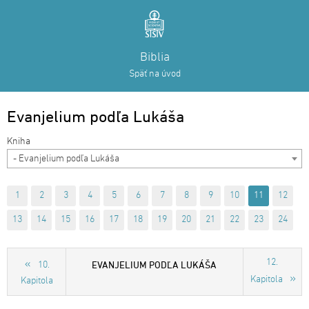
Biblia
Späť na úvod
Evanjelium podľa Lukáša
- Evanjelium podľa Lukáša
1
2
3
4
5
6
7
8
9
10
11
12
13
14
15
16
17
18
19
20
21
22
23
24
12.
EVANJELIUM PODĽA LUKÁŠA
10.
Kapitola
Kapitola