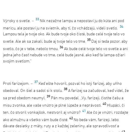
33
Výroky o svetle.
–
Nik nezažne lampu a nepostaví ju do kúta ani pod
34
mericu, ale postaví ju na svietnik, aby tí, čo vchádzajú, videli svetlo.
Lampou tela je tvoje oko. Ak bude tvoje oko čisté, bude celé tvoje telo vo
35
svetle. Ale ak sa zakalí, bude aj tvoje telo vo tme.
Daj si teda pozor, aby
36
svetlo, čo je v tebe, nebolo tmou.
Ak bude celé tvoje telo vo svetle a ani
jedna jeho časť nebude vo tme, celé bude jasné, ako keď ťa lampa ožiari
svojím svetlom.“
37
Proti farizejom.
–
Keď ešte hovoril, pozval ho istý farizej, aby uňho
38
obedoval. On šiel a sadol si k stolu.
A farizej sa začudoval, keď videl, že
39
sa pred obedom neumyl.
Pán mu povedal. „Vy, farizeji, čistíte čašu a
40
misu zvonka, ale vaše vnútro je plné lúpeže a neprávosti.
Hlupáci, či
41
ten, čo stvoril vonkajšok, nestvoril aj vnútro?
Ale čo je vnútri, rozdajte
42
ako almužnu a všetko vám bude čisté.
No beda vám, farizeji, lebo
dávate desiatky z mäty, ruty a z každej zeleniny, ale spravodlivosť a
43