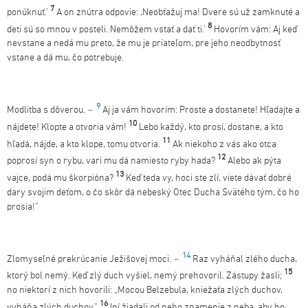
7
ponúknuť.‘
A on znútra odpovie: ,Neobťažuj ma! Dvere sú už zamknuté a
8
deti sú so mnou v posteli. Nemôžem vstať a dať ti.‘
Hovorím vám: Aj keď
nevstane a nedá mu preto, že mu je priateľom, pre jeho neodbytnosť
vstane a dá mu, čo potrebuje.
9
Modlitba s dôverou.
–
Aj ja vám hovorím: Proste a dostanete! Hľadajte a
10
nájdete! Klopte a otvoria vám!
Lebo každý, kto prosí, dostane, a kto
11
hľadá, nájde, a kto klope, tomu otvoria.
Ak niekoho z vás ako otca
12
poprosí syn o rybu, vari mu dá namiesto ryby hada?
Alebo ak pýta
13
vajce, podá mu škorpióna?
Keď teda vy, hoci ste zlí, viete dávať dobré
dary svojim deťom, o čo skôr dá nebeský Otec Ducha Svätého tým, čo ho
prosia!“
14
Zlomyseľné prekrúcanie Ježišovej moci.
–
Raz vyháňal zlého ducha,
15
ktorý bol nemý. Keď zlý duch vyšiel, nemý prehovoril. Zástupy žasli;
no niektorí z nich hovorili: „Mocou Belzebula, kniežaťa zlých duchov,
16
vyháňa zlých duchov.“
Iní žiadali od neho znamenie z neba, aby ho