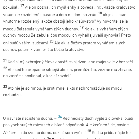
17
pokúšali.
Ale on poznal ich myšlienky a povedal im: „Každé kráľovstvo
18
vnútorne rozdelené spustne a dom na dom sa zrúti.
Ak je aj satan
vnútorne rozdelený, akože obstojí jeho kráľovstvo? Vy hovoríte, že ja
19
mocou Belzebula vyháňam zlých duchov.
No ak ja vyháňam zlých
duchov mocou Belzebula, čou mocou ich vyháňajú vaši synovia? Preto
20
oni budú vašimi sudcami.
Ale ak ja Božím prstom vyháňam zlých
duchov, potom k vám prišlo Božie kráľovstvo.
21
Keď silný ozbrojený človek stráži svoj dvor, jeho majetok je v bezpečí.
22
Ale keď ho prepadne silnejší ako on, premôže ho, vezme mu zbrane,
na ktoré sa spoliehal, a korisť rozdelí.
23
Kto nie je so mnou, je proti mne, a kto nezhromažďuje so mnou,
rozhadzuje.
24
O návrate nečistého ducha.
–
Keď nečistý duch vyjde z človeka, blúdi
po vyschnutých miestach a hľadá odpočinok. Ale keď nenájde, povie si:
25
,Vrátim sa do svojho domu, odkiaľ som vyšiel.‘
Keď ta príde, nájde ho
26