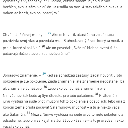
vymetený a vyzdobený.
Tu odíde, vezme sedem iných duchov,
horších, ako je sám, vojdú dnu a usídlia sa tam. A stav takého človeka je
nakoniec horší, ako bol predtým.“
27
Chvála Ježišovej matky.
–
Ako to hovoril, akási žena zo zástupu
pozdvihla svoj hlas a povedala mu: „Blahoslavený život, ktorý ťa nosil, a
28
prsia, ktoré si požíval.“
Ale on povedal: „Skôr sú blahoslavení tí, čo
počúvajú Božie slovo a zachovávajú ho.“
29
Jonášovo znamenie.
–
Keď sa schádzali zástupy, začal hovoriť: „Toto
pokolenie je zlé pokolenie. Žiada znamenie, ale znamenie nedostane, iba
30
ak znamenie Jonášovo.
Lebo ako bol Jonáš znamením pre
31
Ninivčanov, tak bude aj Syn človeka pre toto pokolenie.
Kráľovná z
juhu vystúpi na súde proti mužom tohto pokolenia a odsúdi ich; lebo ona z
končín zeme prišla počúvať Šalamúnovu múdrosť – a tu je niekto väčší
32
ako Šalamún.
Muži z Ninive vystúpia na súde proti tomuto pokoleniu a
odsúdia ho; lebo oni sa kajali na Jonášovo kázanie – a tu je predsa niekto
väčší ako Jonáš.