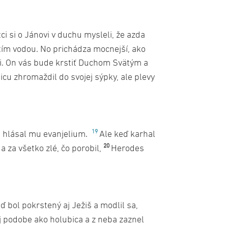
tci si o Jánovi v duchu mysleli, že azda
tím vodou. No prichádza mocnejší, ako
i. On vás bude krstiť Duchom Svätým a
icu zhromaždil do svojej sýpky, ale plevy
19
 a hlásal mu evanjelium.
Ale keď karhal
20
 za všetko zlé, čo porobil,
Herodes
ď bol pokrstený aj Ježiš a modlil sa,
j podobe ako holubica a z neba zaznel