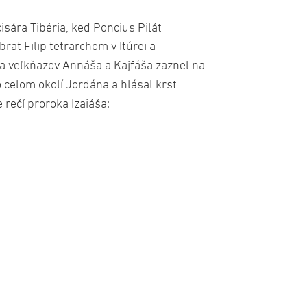
isára Tibéria, keď Poncius Pilát
rat Filip tetrarchom v Itúrei a
a veľkňazov Annáša a Kajfáša zaznel na
 celom okolí Jordána a hlásal krst
 rečí proroka Izaiáša: