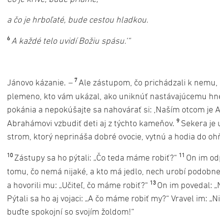
a čo je hrboľaté, bude cestou hladkou.
6
A každé telo uvidí Božiu spásu.‘“
7
Jánovo kázanie.
–
Ale zástupom, čo prichádzali k nemu, a
plemeno, kto vám ukázal, ako uniknúť nastávajúcemu h
pokánia a nepokúšajte sa nahovárať si: ,Naším otcom je
9
Abrahámovi vzbudiť deti aj z týchto kameňov.
Sekera je 
strom, ktorý neprináša dobré ovocie, vytnú a hodia do ohň
10
11
Zástupy sa ho pýtali: „Čo teda máme robiť?“
On im od
tomu, čo nemá nijaké, a kto má jedlo, nech urobí podobn
13
a hovorili mu: „Učiteľ, čo máme robiť?“
On im povedal: „
Pýtali sa ho aj vojaci: „A čo máme robiť my?“ Vravel im: „
buďte spokojní so svojím žoldom!“