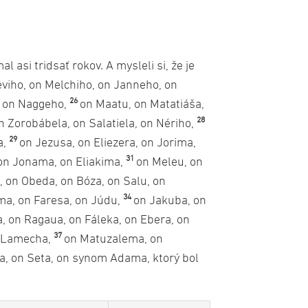
l asi tridsať rokov. A mysleli si, že je
éviho, on Melchiho, on Janneho, on
26
, on Naggeho,
on Maatu, on Matatiáša,
28
n Zorobábela, on Salatiela, on Nériho,
29
a,
on Jezusa, on Eliezera, on Jorima,
31
 on Jonama, on Eliakima,
on Meleu, on
 on Obeda, on Bóza, on Salu, on
34
ma, on Faresa, on Júdu,
on Jakuba, on
, on Ragaua, on Fáleka, on Ebera, on
37
n Lamecha,
on Matuzalema, on
a, on Seta, on synom Adama, ktorý bol