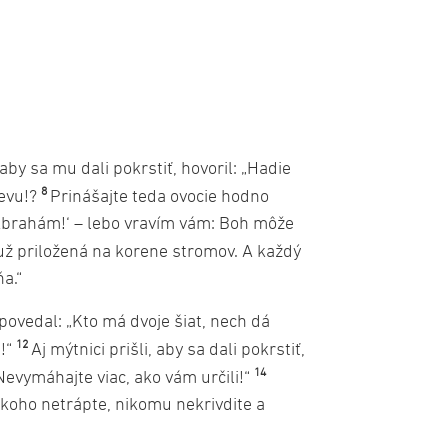
by sa mu dali pokrstiť, hovoril: „Hadie
8
nevu!?
Prinášajte teda ovocie hodno
 Abrahám!‘ – lebo vravím vám: Boh môže
už priložená na korene stromov. A každý
a.“
povedal: „Kto má dvoje šiat, nech dá
12
e!“
Aj mýtnici prišli, aby sa dali pokrstiť,
14
Nevymáhajte viac, ako vám určili!“
Nikoho netrápte, nikomu nekrivdite a