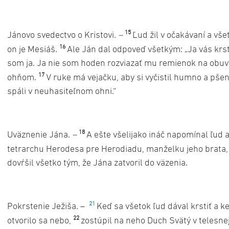
15
Jánovo svedectvo o Kristovi.
–
Ľud žil v očakávaní a vše
16
on je Mesiáš.
Ale Ján dal odpoveď všetkým: „Ja vás krs
som ja. Ja nie som hoden rozviazať mu remienok na obuv
17
ohňom.
V ruke má vejačku, aby si vyčistil humno a pšen
spáli v neuhasiteľnom ohni.“
18
Uväznenie Jána.
–
A ešte všelijako ináč napomínal ľud
tetrarchu Herodesa pre Herodiadu, manželku jeho brata, a
dovŕšil všetko tým, že Jána zatvoril do väzenia.
21
Pokrstenie Ježiša. –
Keď sa všetok ľud dával krstiť a ke
22
otvorilo sa nebo,
zostúpil na neho Duch Svätý v telesne