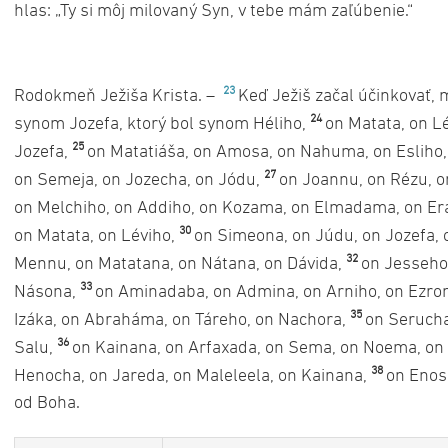
hlas: „Ty si môj milovaný Syn, v tebe mám zaľúbenie.“
23
Rodokmeň Ježiša Krista. –
Keď Ježiš začal účinkovať, ma
24
synom Jozefa, ktorý bol synom Héliho,
on Matata, on L
25
Jozefa,
on Matatiáša, on Amosa, on Nahuma, on Esliho
27
on Semeja, on Jozecha, on Jódu,
on Joannu, on Rézu, o
on Melchiho, on Addiho, on Kozama, on Elmadama, on Er
30
on Matata, on Léviho,
on Simeona, on Júdu, on Jozefa,
32
Mennu, on Matatana, on Nátana, on Dávida,
on Jesseho,
33
Násona,
on Aminadaba, on Admina, on Arniho, on Ezro
35
Izáka, on Abraháma, on Táreho, on Nachora,
on Serucha
36
Salu,
on Kainana, on Arfaxada, on Sema, on Noema, o
38
Henocha, on Jareda, on Maleleela, on Kainana,
on Enos
od Boha.