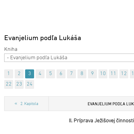
Evanjelium podľa Lukáša
- Evanjelium podľa Lukáša
1
2
3
4
5
6
7
8
9
10
11
12
22
23
24
EVANJELIUM PODĽA LU
2. Kapitola
II. Príprava Ježišovej činnosti