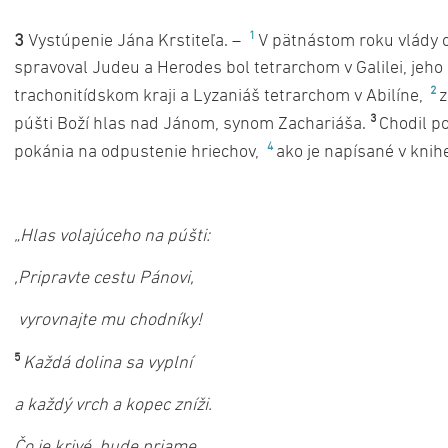
1
3
Vystúpenie Jána Krstiteľa. –
V pätnástom roku vlády c
spravoval Judeu a Herodes bol tetrarchom v Galilei, jeho b
2
trachonitídskom kraji a Lyzaniáš tetrarchom v Abilíne,
z
3
púšti Boží hlas nad Jánom, synom Zachariáša.
Chodil po
4
pokánia na odpustenie hriechov,
ako je napísané v knihe
„Hlas volajúceho na púšti:
,Pripravte cestu Pánovi,
vyrovnajte mu chodníky!
5
Každá dolina sa vyplní
a každý vrch a kopec zníži.
Čo je krivé, bude priame,