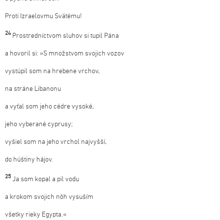
Proti Izraelovmu Svätému!
24
Prostredníctvom sluhov si tupil Pána
a hovoril si: »S množstvom svojich vozov
vystúpil som na hrebene vrchov,
na stráne Libanonu
a vyťal som jeho cédre vysoké,
jeho vyberané cyprusy;
vyšiel som na jeho vrchol najvyšší,
do húštiny hájov.
25
Ja som kopal a pil vodu
a krokom svojich nôh vysuším
všetky rieky Egypta.«