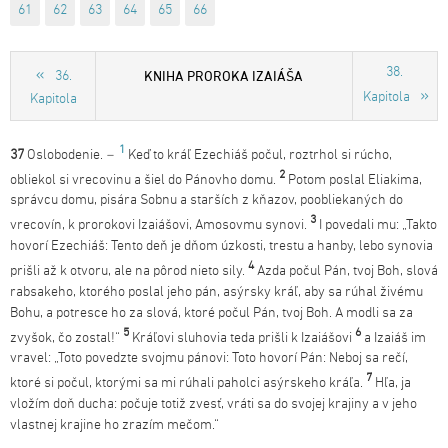
61
62
63
64
65
66
38.
KNIHA PROROKA IZAIÁŠA
36.
Kapitola
Kapitola
1
37
Oslobodenie.
–
Keď to kráľ Ezechiáš počul, roztrhol si rúcho,
2
obliekol si vrecovinu a šiel do Pánovho domu.
Potom poslal Eliakima,
správcu domu, pisára Sobnu a starších z kňazov, poobliekaných do
3
vrecovín, k prorokovi Izaiášovi, Amosovmu synovi.
I povedali mu: „Takto
hovorí Ezechiáš: Tento deň je dňom úzkosti, trestu a hanby, lebo synovia
4
prišli až k otvoru, ale na pôrod nieto sily.
Azda počul Pán, tvoj Boh, slová
rabsakeho, ktorého poslal jeho pán, asýrsky kráľ, aby sa rúhal živému
Bohu, a potresce ho za slová, ktoré počul Pán, tvoj Boh. A modli sa za
5
6
zvyšok, čo zostal!“
Kráľovi sluhovia teda prišli k Izaiášovi
a Izaiáš im
vravel: „Toto povedzte svojmu pánovi: Toto hovorí Pán: Neboj sa rečí,
7
ktoré si počul, ktorými sa mi rúhali paholci asýrskeho kráľa.
Hľa, ja
vložím doň ducha: počuje totiž zvesť, vráti sa do svojej krajiny a v jeho
vlastnej krajine ho zrazím mečom.“