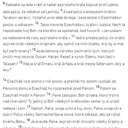
8
Rabsake sa teda vrátil a našiel asýrskeho kráľa bojovať proti Lobne,
9
lebo počul, že odtiahol od Lachišu.
A keď počul o etiópskom kráľovi
Tarakovi správu: „Vytiahol proti tebe do boja,“ zasa poslal k Ezechiášovi
10
poslov s odkazom:
„Takto hovorte Ezechiášovi, kráľovi Judska: Nech ťa
nepodvedie tvoj Boh, na ktorého sa spoliehaš, keď hovoríš: »Jeruzalem
11
sa nedostane do ruky asýrskeho kráľa.«
Veď si predsa počul, čo urobili
asýrski králi všetkým krajinám, aby splnili na nich kliatbu. A ty by si mal
12
byť zachránený?
Azda bohovia národov zachránili tých, ktorých
zničili moji otcovia: Gozan, Haran, Resef, a synov Edenu, ktorí boli v
13
Telasári?
Kde je kráľ Ematu, kráľ Arfadu a kráľ mesta Sefarvaim, Any a
Avy?“
14
Ezechiáš vzal písmo z rúk poslov a prečítal ho, potom vystúpil do
15
Pánovho domu a Ezechiáš ho rozprestrel pred Pánom.
Potom sa
16
Ezechiáš modlil k Pánovi:
„Pane zástupov, Boh Izraela, ktorý tróniš
nad cherubmi! Ty jediný si Boh všetkých kráľovstiev zeme; ty si urobil
17
nebesá i zem.
Nakloň, Pane, svoje ucho a čuj, otvor, Pane, svoje oči a
pozri! Počuj všetky Sennacheribove slová, ktoré odkázal, aby sa rúhal
18
živému Bohu.
Je pravda, Pane, asýrski králi znivočili všetky krajiny a
19