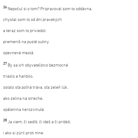
26
Nepočul si o tom? Pripravoval som to oddávna,
chystal som to od dní pravekých
a teraz som to priviedol:
premeníš na pusté sutiny
opevnené mestá.
27
By sa ich obyvateľstvo bezmocné
triaslo a hanbilo,
ostalo sťa poľná tráva, sťa zeleň lúk,
ako zelina na streche,
spálenina nerozvinutá.
28
Ja viem, či sedíš, či ideš a či prídeš,
i ako si zúril proti mne.