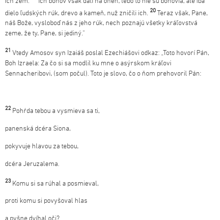
ich zem.
Ich bohov však dali na oheň, lebo to nie sú bohovia, ale iba
20
dielo ľudských rúk, drevo a kameň, nuž zničili ich.
Teraz však, Pane,
náš Bože, vysloboď nás z jeho rúk, nech poznajú všetky kráľovstvá
zeme, že ty, Pane, si jediný.“
21
Vtedy Amosov syn Izaiáš poslal Ezechiášovi odkaz: „Toto hovorí Pán,
Boh Izraela: Za čo si sa modlil ku mne o asýrskom kráľovi
Sennacheribovi, (som počul). Toto je slovo, čo o ňom prehovoril Pán:
22
Pohŕda tebou a vysmieva sa ti,
panenská dcéra Siona,
pokyvuje hlavou za tebou,
dcéra Jeruzalema.
23
Komu si sa rúhal a posmieval,
proti komu si povyšoval hlas
a pyšne dvíhal oči?