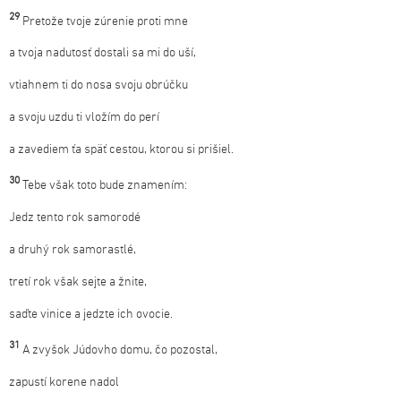
29
Pretože tvoje zúrenie proti mne
a tvoja nadutosť dostali sa mi do uší,
vtiahnem ti do nosa svoju obrúčku
a svoju uzdu ti vložím do perí
a zavediem ťa späť cestou, ktorou si prišiel.
30
Tebe však toto bude znamením:
Jedz tento rok samorodé
a druhý rok samorastlé,
tretí rok však sejte a žnite,
saďte vinice a jedzte ich ovocie.
31
A zvyšok Júdovho domu, čo pozostal,
zapustí korene nadol