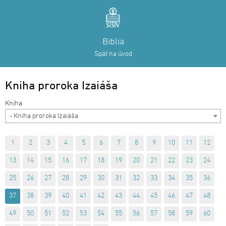
Biblia
Späť na úvod
Kniha proroka Izaiáša
- Kniha proroka Izaiáša
1
2
3
4
5
6
7
8
9
10
11
12
13
14
15
16
17
18
19
20
21
22
23
24
25
26
27
28
29
30
31
32
33
34
35
36
37
38
39
40
41
42
43
44
45
46
47
48
49
50
51
52
53
54
55
56
57
58
59
60