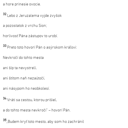
a hore prinesie ovocie.
32
Lebo z Jeruzalema vyjde zvyšok
a pozostatok z vrchu Sion;
horlivosť Pána zástupov to urobí.
33
Preto toto hovorí Pán o asýrskom kráľovi:
Nevkročí do tohto mesta
ani šíp ta nevystrelí,
ani štítom naň nezaútočí,
ani násypom ho neobkolesí.
34
Vráti sa cestou, ktorou prišiel,
a do tohto mesta nevkročí“ – hovorí Pán.
35
„Budem kryť toto mesto, aby som ho zachránil