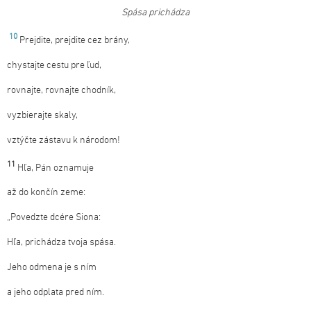
Spása
prichádza
10
Prejdite, prejdite cez brány,
chystajte cestu pre ľud,
rovnajte, rovnajte chodník,
vyzbierajte skaly,
vztýčte zástavu k národom!
11
Hľa, Pán oznamuje
až do končín zeme:
„Povedzte dcére Siona:
Hľa, prichádza tvoja spása.
Jeho odmena je s ním
a jeho odplata pred ním.