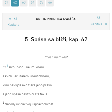
61
62
63
64
65
66
63.
KNIHA PROROKA IZAIÁŠA
61.
Kapitola
Kapitola
5. Spása sa blíži, kap. 62
Prijatí
na
milosť
1
62
Kvôli Sionu neumĺknem
a kvôli Jeruzalemu neutíchnem,
kým nevyjde ako žiara jeho právo
a jeho spása nevzblčí sťa fakľa.
2
Národy uvidia tvoju spravodlivosť