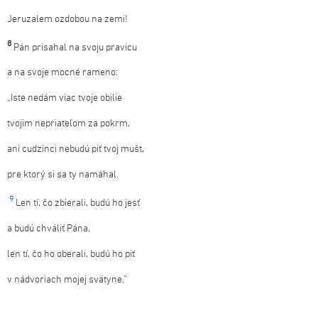
Jeruzalem ozdobou na zemi!
8
Pán prisahal na svoju pravicu
a na svoje mocné rameno:
„Iste nedám viac tvoje obilie
tvojim nepriateľom za pokrm,
ani cudzinci nebudú piť tvoj mušt,
pre ktorý si sa ty namáhal.
9
Len tí, čo zbierali, budú ho jesť
a budú chváliť Pána,
len tí, čo ho oberali, budú ho piť
v nádvoriach mojej svätyne.“