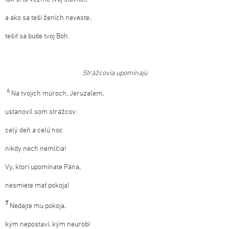
a ako sa teší ženích neveste,
tešiť sa bude tvoj Boh.
Strážcovia upomínajú
6
Na tvojich múroch, Jeruzalem,
ustanovil som strážcov:
celý deň a celú noc
nikdy nech nemlčia!
Vy, ktorí upomínate Pána,
nesmiete mať pokoja!
7
Nedajte mu pokoja,
kým nepostaví, kým neurobí