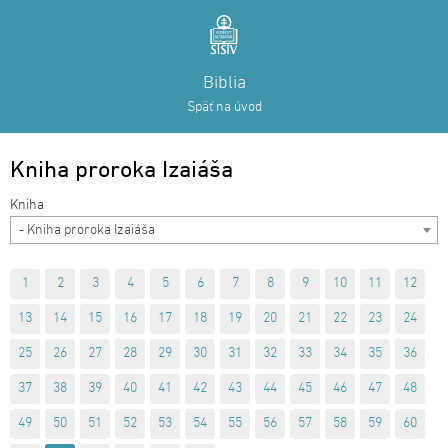
Biblia
Späť na úvod
Kniha proroka Izaiáša
- Kniha proroka Izaiáša
1
2
3
4
5
6
7
8
9
10
11
12
13
14
15
16
17
18
19
20
21
22
23
24
25
26
27
28
29
30
31
32
33
34
35
36
37
38
39
40
41
42
43
44
45
46
47
48
49
50
51
52
53
54
55
56
57
58
59
60