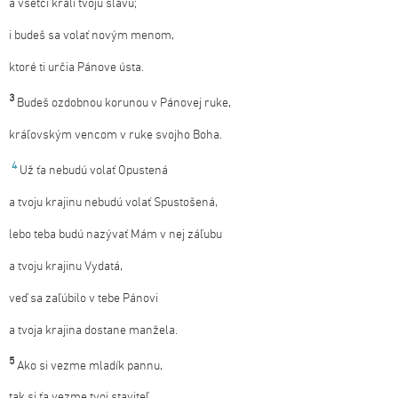
a všetci králi tvoju slávu;
i budeš sa volať novým menom,
ktoré ti určia Pánove ústa.
3
Budeš ozdobnou korunou v Pánovej ruke,
kráľovským vencom v ruke svojho Boha.
4
Už ťa nebudú volať Opustená
a tvoju krajinu nebudú volať Spustošená,
lebo teba budú nazývať Mám v nej záľubu
a tvoju krajinu Vydatá,
veď sa zaľúbilo v tebe Pánovi
a tvoja krajina dostane manžela.
5
Ako si vezme mladík pannu,
tak si ťa vezme tvoj staviteľ,