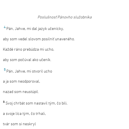
Poslušnosť
Pánovho
služobníka
4
Pán, Jahve, mi dal jazyk učenícky,
aby som vedel slovom posilniť unaveného.
Každé ráno prebúdza mi ucho,
aby som počúval ako učeník.
5
Pán, Jahve, mi otvoril ucho
a ja som neodporoval,
nazad som neustúpil.
6
Svoj chrbát som nastavil tým, čo bili,
a svoje líca tým, čo trhali,
tvár som si neskryl