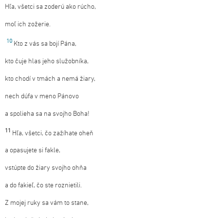
Hľa, všetci sa zoderú ako rúcho,
moľ ich zožerie.
10
Kto z vás sa bojí Pána,
kto čuje hlas jeho služobníka,
kto chodí v tmách a nemá žiary,
nech dúfa v meno Pánovo
a spolieha sa na svojho Boha!
11
Hľa, všetci, čo zažíhate oheň
a opasujete si fakle,
vstúpte do žiary svojho ohňa
a do fakieľ, čo ste roznietili.
Z mojej ruky sa vám to stane,