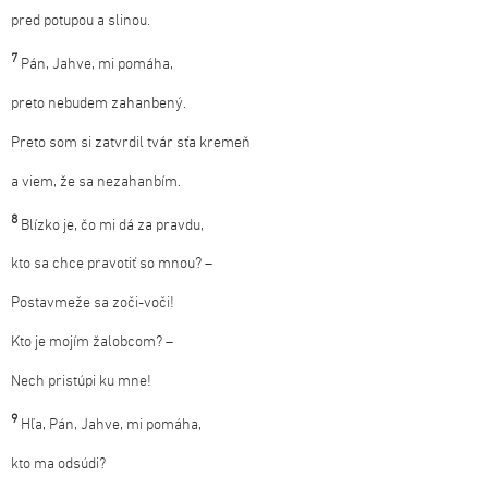
pred potupou a slinou.
7
Pán, Jahve, mi pomáha,
preto nebudem zahanbený.
Preto som si zatvrdil tvár sťa kremeň
a viem, že sa nezahanbím.
8
Blízko je, čo mi dá za pravdu,
kto sa chce pravotiť so mnou? –
Postavmeže sa zoči-voči!
Kto je mojím žalobcom? –
Nech pristúpi ku mne!
9
Hľa, Pán, Jahve, mi pomáha,
kto ma odsúdi?