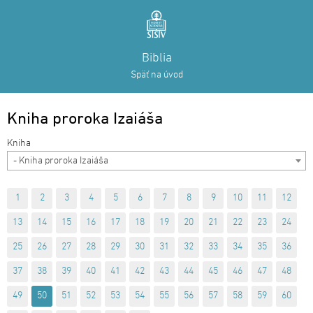
Biblia
Späť na úvod
Kniha proroka Izaiáša
- Kniha proroka Izaiáša
1
2
3
4
5
6
7
8
9
10
11
12
13
14
15
16
17
18
19
20
21
22
23
24
25
26
27
28
29
30
31
32
33
34
35
36
37
38
39
40
41
42
43
44
45
46
47
48
49
50
51
52
53
54
55
56
57
58
59
60