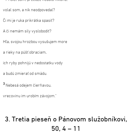
volal som, a nik neodpovedal?
Či mi je ruka prikrátka spasiť?
A či nemám sily vyslobodiť?
Hľa, svojou hrozbou vysušujem more
a rieky na púšť obraciam,
ich ryby pohnijú v nedostatku vody
a budú zmierať od smädu.
3
Nebesá odejem čierňavou,
vrecovinu im urobím závojom.“
3. Tretia pieseň o Pánovom služobníkovi,
50, 4 – 11