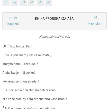
61
62
63
64
65
66
51.
KNIHA PROROKA IZAIÁŠA
49.
Kapitola
Kapitola
Neposlušnosť
národa
1
50
Toto hovorí Pán:
„Kde je priepustný list vašej matky,
ktorým som ju prepustil?
Alebo kto je môj veriteľ,
ktorému som vás predal?
Hľa, pre svoje hriechy ste boli predaní,
pre vaše zločiny bola prepustená vaša matka.
2
Prišiel som, prečože nebolo nikoho,