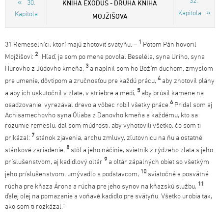
32.
KNIHA EXODUS - DRUHÁ KNIHA
30.
Kapitola
Kapitola
MOJŽIŠOVA
1
31 Remeselníci, ktorí majú zhotoviť svätyňu. –
Potom Pán hovoril
2
Mojžišovi:
„Hľaď, ja som po mene povolal Beseléla, syna Uriho, syna
3
Hurovho z Júdovho kmeňa,
a naplnil som ho Božím duchom, zmyslom
4
pre umenie, dôvtipom a zručnosťou pre každú prácu,
aby zhotovil plány
5
a aby ich uskutočnil v zlate, v striebre a medi,
aby brúsil kamene na
6
osadzovanie, vyrezával drevo a vôbec robil všetky práce.
Pridal som aj
Achisamechovho syna Óliaba z Danovho kmeňa a každému, kto sa
rozumie remeslu, dal som múdrosti, aby vyhotovili všetko, čo som ti
7
prikázal:
stánok zjavenia, archu zmluvy, zľutovnicu na ňu a ostatné
8
stánkové zariadenie,
stôl a jeho náčinie, svietnik z rýdzeho zlata s jeho
9
príslušenstvom, aj kadidlový oltár
a oltár zápalných obiet so všetkým
10
jeho príslušenstvom, umývadlo s podstavcom,
sviatočné a posvätné
11
rúcha pre kňaza Árona a rúcha pre jeho synov na kňazskú službu,
ďalej olej na pomazanie a voňavé kadidlo pre svätyňu. Všetko urobia tak,
ako som ti rozkázal.“