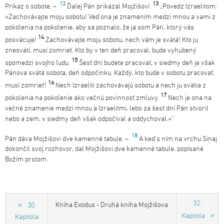
12
13
Príkaz o sobote. –
Ďalej Pán prikázal Mojžišovi:
„Povedz Izraelitom:
»Zachovávajte moju sobotu! Veď ona je znamením medzi mnou a vami z
pokolenia na pokolenie, aby sa poznalo, že ja som Pán, ktorý vás
14
posväcuje!
Zachovávajte moju sobotu, nech vám je svätá! Kto ju
znesvätí, musí zomrieť. Kto by v ten deň pracoval, bude vyhubený
15
spomedzi svojho ľudu.
Šesť dní budete pracovať, v siedmy deň je však
Pánova svätá sobota, deň odpočinku. Každý, kto bude v sobotu pracovať,
16
musí zomrieť!
Nech Izraeliti zachovávajú sobotu a nech ju svätia z
17
pokolenia na pokolenie ako večnú povinnosť zmluvy.
Nech je ona na
večné znamenie medzi mnou a Izraelitmi, lebo za šesť dní Pán stvoril
nebo a zem, v siedmy deň však odpočíval a oddychoval.«“
18
Pán dáva Mojžišovi dve kamenné tabule. –
A keď s ním na vrchu Sinaj
dokončil svoj rozhovor, dal Mojžišovi dve kamenné tabule, popísané
Božím prstom.
32.
Kniha Exodus - Druhá kniha Mojžišova
30.
Kapitola
Kapitola