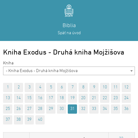
Biblia
Späť na úvod
Kniha Exodus - Druhá kniha Mojžišova
- Kniha Exodus - Druhá kniha Mojžišova
1
2
3
4
5
6
7
8
9
10
11
12
13
14
15
16
17
18
19
20
21
22
23
24
25
26
27
28
29
30
31
32
33
34
35
36
37
38
39
40