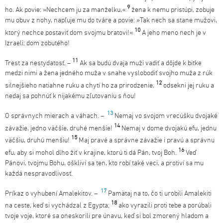
9
ho. Ak povie: »Nechcem ju za manželku,«
žena k nemu pristúpi, zobuje
mu obuv z nohy, napľuje mu do tváre a povie: »Tak nech sa stane mužovi,
10
ktorý nechce postaviť dom svojmu bratovi!«
A jeho meno nech je v
Izraeli: dom zobutého!
11
Trest za nestydatosť. –
Ak sa budú dvaja muži vadiť a dôjde k bitke
medzi nimi a žena jedného muža v snahe vyslobodiť svojho muža z rúk
12
silnejšieho natiahne ruku a chytí ho za prirodzenie,
odsekni jej ruku a
nedaj sa pohnúť k nijakému zľutovaniu s ňou!
13
O správnych mierach a váhach. –
Nemaj vo svojom vrecúšku dvojaké
14
závažie, jedno väčšie, druhé menšie!
Nemaj v dome dvojakú efu, jednu
15
väčšiu, druhú menšiu!
Maj pravé a správne závažie i pravú a správnu
16
efu, aby si mohol dlho žiť v krajine, ktorú ti dá Pán, tvoj Boh.
Veď
Pánovi, tvojmu Bohu, oškliví sa ten, kto robí také veci, a protiví sa mu
každá nespravodlivosť.
17
Príkaz o vyhubení Amalekitov. –
Pamätaj na to, čo ti urobili Amalekiti
18
na ceste, keď si vychádzal z Egypta;
ako vyrazili proti tebe a porúbali
tvoje voje, ktoré sa oneskorili pre únavu, keď si bol zmorený hladom a