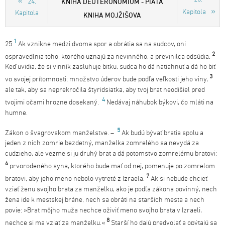
KNIHA DEUTERONÓMIUM - PIATA
24.
Kapitola
Kapitola
KNIHA MOJŽIŠOVA
1
25
Ak vznikne medzi dvoma spor a obrátia sa na sudcov, oni
2
ospravedlnia toho, ktorého uznajú za nevinného, a previnilca odsúdia.
Keď uvidia, že si vinník zasluhuje bitku, sudca ho dá natiahnuť a dá ho biť
3
vo svojej prítomnosti; množstvo úderov bude podľa veľkosti jeho viny,
ale tak, aby sa neprekročila štyridsiatka, aby tvoj brat neodišiel pred
4
tvojimi očami hrozne dosekaný.
Nedávaj náhubok býkovi, čo mláti na
humne.
5
Zákon o švagrovskom manželstve. –
Ak budú bývať bratia spolu a
jeden z nich zomrie bezdetný, manželka zomrelého sa nevydá za
cudzieho, ale vezme si ju druhý brat a dá potomstvo zomrelému bratovi:
6
prvorodeného syna, ktorého bude mať od nej, pomenuje po zomrelom
7
bratovi, aby jeho meno nebolo vytreté z Izraela.
Ak si nebude chcieť
vziať ženu svojho brata za manželku, ako je podľa zákona povinný, nech
žena ide k mestskej bráne, nech sa obráti na starších mesta a nech
povie: »Brat môjho muža nechce oživiť meno svojho brata v Izraeli,
8
nechce si ma vziať za manželku.«
Starší ho dajú predvolať a opýtajú sa