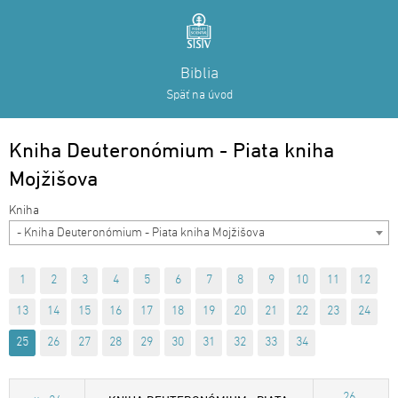
Biblia
Späť na úvod
Kniha Deuteronómium - Piata kniha
Mojžišova
- Kniha Deuteronómium - Piata kniha Mojžišova
1
2
3
4
5
6
7
8
9
10
11
12
13
14
15
16
17
18
19
20
21
22
23
24
25
26
27
28
29
30
31
32
33
34
26.