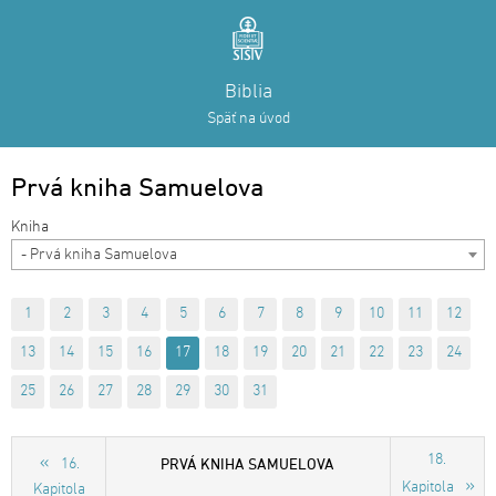
Biblia
Späť na úvod
Prvá kniha Samuelova
- Prvá kniha Samuelova
1
2
3
4
5
6
7
8
9
10
11
12
13
14
15
16
17
18
19
20
21
22
23
24
25
26
27
28
29
30
31
18.
PRVÁ KNIHA SAMUELOVA
16.
Kapitola
Kapitola