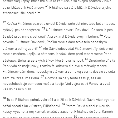
pastierskej kapsy, ktorá mu slúžila za tulec, a so svojím prakom v ruke
41
sa približoval k Filištíncovi.
Filištínec sa stále blížil k Dávidovi a jeho
štítonosec išiel pred ním.
42
Keď sa Filištínec pozrel a uvidel Dávida, pohrdol ním, lebo bol chlapec,
43
ryšavý, pekného výzoru.
A Filištínec hovoril Dávidovi: „Čo som ja pes,
44
že ideš proti mne s palicou?“ A preklínal Dávida svojimi bohmi.
Potom
povedal Filištínec Dávidovi: „Poď ku mne a dám tvoje telo nebeským
45
vtákom a poľnej zveri!“
Ale Dávid odpovedal Filištíncovi: „Ty ideš proti
mne s mečom, kopijou a oštepom, ja však idem proti tebe v mene Pána
46
zástupov, Boha izraelských šíkov, ktorého si hanobil.
Dnešného dňa ťa
Pán vydá do mojej ruky, zrazím ťa, odtnem ti hlavu a mŕtvoly tábora
Filištíncov dám dnes nebeským vtákom a zemskej zveri a dozvie sa celá
47
zem, že Izrael má Boha.
A dozvie sa celý tento zástup, že Pán
nevyslobodzuje pomocou meča a kopije. Veď vojna patrí Pánovi a vydá
vás do našich rúk!“
48
Tu sa Filištínec pohol, vykročil a blížil sa k Dávidovi. Dávid však rýchlo
49
bežal oproti šíku v ústrety Filištíncovi.
Potom Dávid siahol rukou do
kapsy, vytiahol z nej kameň, praštil a zasiahol Filištínca do čela. Kameň
50