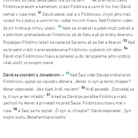
mu vnikol do čela, takže padol tvárou na zem.
Tak premohol Dávid
Filištínca prakom a kameňom, zrazil Filištínca a usmrtil ho, hoci Dávid
51
nemal v ruke meč.
Dávid utekal, stal si k Filištíncovi, chytil jeho meč,
vytasil ho z pošvy a usmrtil ho – odťal mu ním hlavu. Keď Filištínci videli,
52
že ich hrdina je mŕtvy, utiekli.
Nato sa izraelskí a judskí muži zobrali a
s pokrikom prenasledovali Filištíncov až do Gétu a až po brány Akaronu.
53
Pozabíjaní Filištínci ležali na ceste od Saraimu až po Gét a Akaron.
Keď
54
sa Izraeliti vrátili z prenasledovania Filištíncov, vyplienili ich tábor.
Dávid vzal Filištíncovu hlavu a zaniesol ju do Jeruzalema, jeho výzbroj
však uložil vo svojom stane.
55
Dávid
sa zoznámi s Jonatánom. –
Keď Šaul videl Dávida kráčať proti
Filištíncovi, spýtal sa vojvodcu Abnera: „Abner, čí syn je tento chlapec?“
56
Abner odpovedal: „Ako žiješ, kráľ, neviem!“
Kráľ povedal: „Dozvedaj sa
57
ty, čí syn je ten mladík!“
A keď sa Dávid po porážke Filištínca vrátil,
zachytil ho Abner a priviedol ho pred Šaula. Filištíncovu hlavu mal v
58
ruke.
A Šaul sa ho opýtal: „Čí syn si, chlapče?“ Dávid odpovedal: „Syn
tvojho sluhu, Betlehemčana Izaiho.“