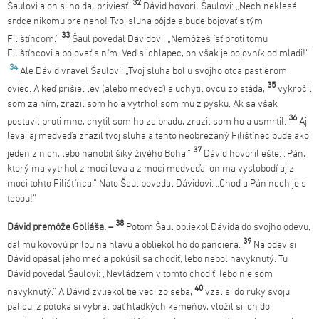
32
Šaulovi a on si ho dal priviesť.
Dávid hovoril Šaulovi: „Nech neklesá
srdce nikomu pre neho! Tvoj sluha pôjde a bude bojovať s tým
33
Filištíncom.“
Šaul povedal Dávidovi: „Nemôžeš ísť proti tomu
Filištíncovi a bojovať s ním. Veď si chlapec, on však je bojovník od mladi!“
34
Ale Dávid vravel Šaulovi: „Tvoj sluha bol u svojho otca pastierom
35
oviec. A keď prišiel lev (alebo medveď) a uchytil ovcu zo stáda,
vykročil
som za ním, zrazil som ho a vytrhol som mu z pysku. Ak sa však
36
postavil proti mne, chytil som ho za bradu, zrazil som ho a usmrtil.
Aj
leva, aj medveďa zrazil tvoj sluha a tento neobrezaný Filištínec bude ako
37
jeden z nich, lebo hanobil šíky živého Boha.“
Dávid hovoril ešte: „Pán,
ktorý ma vytrhol z moci leva a z moci medveďa, on ma vyslobodí aj z
moci tohto Filištínca.“ Nato Šaul povedal Dávidovi: „Choď a Pán nech je s
tebou!“
38
Dávid p
remôže Goliáša. –
Potom Šaul obliekol Dávida do svojho odevu,
39
dal mu kovovú prilbu na hlavu a obliekol ho do panciera.
Na odev si
Dávid opásal jeho meč a pokúsil sa chodiť, lebo nebol navyknutý. Tu
Dávid povedal Šaulovi: „Nevládzem v tomto chodiť, lebo nie som
40
navyknutý.“ A Dávid zvliekol tie veci zo seba,
vzal si do ruky svoju
palicu, z potoka si vybral päť hladkých kameňov, vložil si ich do