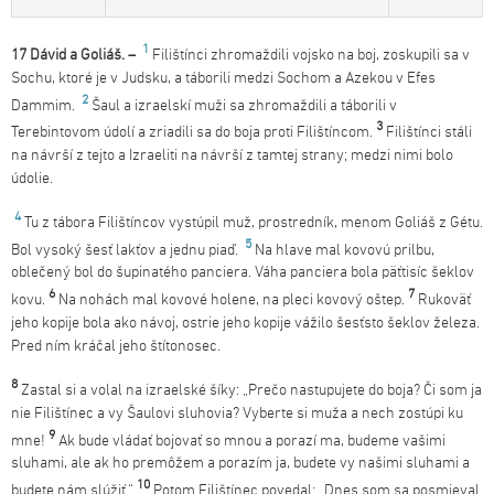
1
17 Dávid
a Goliáš. –
Filištínci zhromaždili vojsko na boj, zoskupili sa v
Sochu, ktoré je v Judsku, a táborili medzi Sochom a Azekou v Efes
2
Dammim.
Šaul a izraelskí muži sa zhromaždili a táborili v
3
Terebintovom údolí a zriadili sa do boja proti Filištíncom.
Filištínci stáli
na návrší z tejto a Izraeliti na návrší z tamtej strany; medzi nimi bolo
údolie.
4
Tu z tábora Filištíncov vystúpil muž, prostredník, menom Goliáš z Gétu.
5
Bol vysoký šesť lakťov a jednu piaď.
Na hlave mal kovovú prilbu,
oblečený bol do šupinatého panciera. Váha panciera bola päťtisíc šeklov
6
7
kovu.
Na nohách mal kovové holene, na pleci kovový oštep.
Rukoväť
jeho kopije bola ako návoj, ostrie jeho kopije vážilo šesťsto šeklov železa.
Pred ním kráčal jeho štítonosec.
8
Zastal si a volal na izraelské šíky: „Prečo nastupujete do boja? Či som ja
nie Filištínec a vy Šaulovi sluhovia? Vyberte si muža a nech zostúpi ku
9
mne!
Ak bude vládať bojovať so mnou a porazí ma, budeme vašimi
sluhami, ale ak ho premôžem a porazím ja, budete vy našimi sluhami a
10
budete nám slúžiť.“
Potom Filištínec povedal: „Dnes som sa posmieval