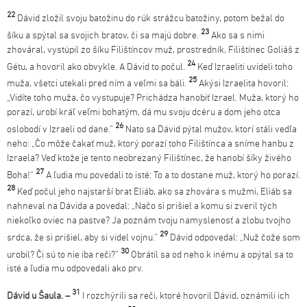
22
Dávid zložil svoju batožinu do rúk strážcu batožiny, potom bežal do
23
šíku a spýtal sa svojich bratov, či sa majú dobre.
Ako sa s nimi
zhováral, vystúpil zo šíku Filištíncov muž, prostredník, Filištínec Goliáš z
24
Gétu, a hovoril ako obvykle. A Dávid to počul.
Keď Izraeliti uvideli toho
25
muža, všetci utekali pred ním a veľmi sa báli.
Akýsi Izraelita hovoril:
„Vidíte toho muža, čo vystupuje? Prichádza hanobiť Izrael. Muža, ktorý ho
porazí, urobí kráľ veľmi bohatým, dá mu svoju dcéru a dom jeho otca
26
oslobodí v Izraeli od dane.“
Nato sa Dávid pýtal mužov, ktorí stáli vedľa
neho: „Čo môže čakať muž, ktorý porazí toho Filištínca a sníme hanbu z
Izraela? Veď ktože je tento neobrezaný Filištínec, že hanobí šíky živého
27
Boha!“
A ľudia mu povedali to isté: To a to dostane muž, ktorý ho porazí.
28
Keď počul jeho najstarší brat Eliáb, ako sa zhovára s mužmi, Eliáb sa
nahneval na Dávida a povedal: „Načo si prišiel a komu si zveril tých
niekoľko oviec na pastve? Ja poznám tvoju namyslenosť a zlobu tvojho
29
srdca, že si prišiel, aby si videl vojnu.“
Dávid odpovedal: „Nuž čože som
30
urobil? Či sú to nie iba reči?“
Obrátil sa od neho k inému a opýtal sa to
isté a ľudia mu odpovedali ako prv.
31
Dávid u
Šaula. –
I rozchýrili sa reči, ktoré hovoril Dávid, oznámili ich