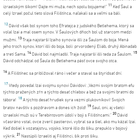
11
izraelským šíkom! Dajte mi muža, nech spolu bojujeme!“
Keď Šaul a
celý Izrael počul tieto slová Filištínca, naľakali sa a veľmi sa báli.
12
Dávid však bol synom toho Efratejca z judského Betlehema, ktorý sa
volal Izai a mal osem synov. V Šaulových dňoch bol už starcom medzi
13
mužmi.
Traja najstarší Izaiho synovia išli za Šaulom do boja. Mená
jeho troch synov, ktorí išli do boja, boli: prvorodený Eliáb, druhý Abinadab
14
15
a tretí Sama.
Dávid bol najmladší. Traja najstarší išli teda za Šaulom.
Dávid odchádzal od Šaula do Betlehema pásť ovce svojho otca.
16
A Filištínec sa približoval ráno i večer a staval sa štyridsať dní.
17
Vtedy povedal Izai svojmu synovi Dávidovi: „Vezmi svojim bratom efu
týchto pražených zŕn a týchto desať chlebov a bež za svojimi bratmi do
18
tábora!
A týchto desať hrudiek syra vezmi plukovníkovi! Svojich
19
bratov navštív s pozdravom a dones ich žold!
Šaul, oni, aj všetci
20
izraelskí muži sú v Terebintovom údolí v boji s Filištíncami.“
Dávid
včasráno vstal, ovce zveril pastierovi, vybral sa a šiel, ako mu kázal Izai.
Keď došiel k vozatajstvu, vojsko, ktoré išlo do šíku, prepuklo v bojový
21
výkrik.
Nastúpili Izraeliti aj Filištínci, šík proti šíku.