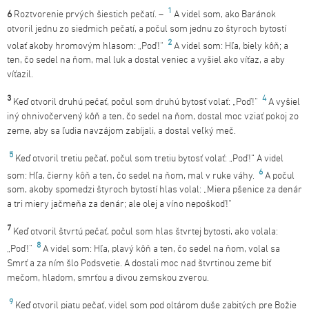
1
6
Roztvorenie prvých šiestich pečatí. –
A videl som, ako Baránok
otvoril jednu zo siedmich pečatí, a počul som jednu zo štyroch bytostí
2
volať akoby hromovým hlasom: „Poď!“
A videl som: Hľa, biely kôň; a
ten, čo sedel na ňom, mal luk a dostal veniec a vyšiel ako víťaz, a aby
víťazil.
3
4
Keď otvoril druhú pečať, počul som druhú bytosť volať: „Poď!“
A vyšiel
iný ohnivočervený kôň a ten, čo sedel na ňom, dostal moc vziať pokoj zo
zeme, aby sa ľudia navzájom zabíjali, a dostal veľký meč.
5
Keď otvoril tretiu pečať, počul som tretiu bytosť volať: „Poď!“ A videl
6
som: Hľa, čierny kôň a ten, čo sedel na ňom, mal v ruke váhy.
A počul
som, akoby spomedzi štyroch bytostí hlas volal: „Miera pšenice za denár
a tri miery jačmeňa za denár; ale olej a víno nepoškoď!“
7
Keď otvoril štvrtú pečať, počul som hlas štvrtej bytosti, ako volala:
8
„Poď!“
A videl som: Hľa, plavý kôň a ten, čo sedel na ňom, volal sa
Smrť a za ním šlo Podsvetie. A dostali moc nad štvrtinou zeme biť
mečom, hladom, smrťou a divou zemskou zverou.
9
Keď otvoril piatu pečať, videl som pod oltárom duše zabitých pre Božie