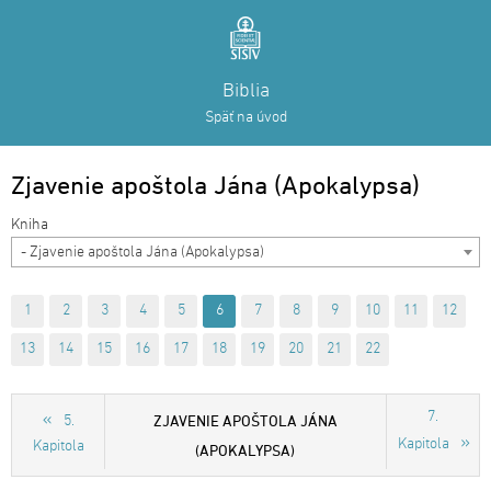
Biblia
Späť na úvod
Zjavenie apoštola Jána (Apokalypsa)
- Zjavenie apoštola Jána (Apokalypsa)
1
2
3
4
5
6
7
8
9
10
11
12
13
14
15
16
17
18
19
20
21
22
7.
ZJAVENIE APOŠTOLA JÁNA
5.
Kapitola
Kapitola
(APOKALYPSA)