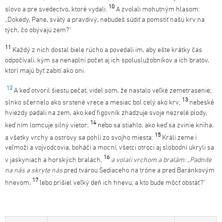
10
slovo a pre svedectvo, ktoré vydali.
A zvolali mohutným hlasom:
„Dokedy, Pane, svätý a pravdivý, nebudeš súdiť a pomstiť našu krv na
tých, čo obývajú zem?“
11
Každý z nich dostal biele rúcho a povedali im, aby ešte krátky čas
odpočívali, kým sa nenaplní počet aj ich spoluslužobníkov a ich bratov,
ktorí majú byť zabití ako oni.
12
A keď otvoril šiestu pečať, videl som, že nastalo veľké zemetrasenie;
13
slnko sčernelo ako srstené vrece a mesiac bol celý ako krv;
nebeské
hviezdy padali na zem, ako keď figovník zhadzuje svoje nezrelé plody,
14
keď ním lomcuje silný vietor;
nebo sa stiahlo, ako keď sa zvinie kniha,
15
a všetky vrchy a ostrovy sa pohli zo svojho miesta.
Králi zeme i
veľmoži a vojvodcovia, boháči a mocní, všetci otroci aj slobodní ukryli sa
16
v jaskyniach a horských bralách,
a volali vrchom a bralám: „Padnite
na nás a skryte nás
pred tvárou Sediaceho na tróne a pred Baránkovým
17
hnevom,
lebo prišiel veľký deň ich hnevu; a kto bude môcť obstáť?“