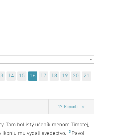
13
14
15
16
17
18
19
20
21
V
17. Kapitola
try. Tam bol istý učeník menom Timotej,
3
 v Ikóniu mu vydali svedectvo.
Pavol