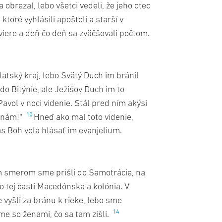
a obrezal, lebo všetci vedeli, že jeho otec
toré vyhlásili apoštoli a starší v
 viere a deň čo deň sa zväčšovali počtom.
alatský kraj, lebo Svätý Duch im bránil
 do Bitýnie, ale Ježišov Duch im to
avol v noci videnie. Stál pred ním akýsi
10
ž nám!“
Hneď ako mal toto videnie,
s Boh volá hlásať im evanjelium.
m smerom sme prišli do Samotrácie, na
to tej časti Macedónska a kolónia. V
vyšli za bránu k rieke, lebo sme
14
sme so ženami, čo sa tam zišli.