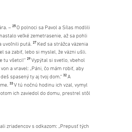
25
ára. –
O polnoci sa Pavol a Sílas modlili
nastalo veľké zemetrasenie, až sa pohli
27
 uvoľnili putá.
Keď sa strážca väzenia
 sa zabiť, lebo si myslel, že väzni ušli.
29
e tu všetci!“
Vypýtal si svetlo, vbehol
 von a vravel: „Páni, čo mám robiť, aby
32
udeš spasený ty aj tvoj dom.“
A
33
dome.
V tú nočnú hodinu ich vzal, vymyl
otom ich zaviedol do domu, prestrel stôl
lali zriadencov s odkazom: „Prepusť tých