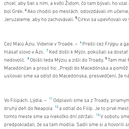
chcel, aby šiel s ním, a kvôli Židom, čo tam bývali, ho vzal 
4
bol Grék.
Ako chodili po mestách, odovzdávali im učenie, k
5
Jeruzaleme, aby ho zachovávali.
Cirkvi sa upevňovali vo
6
Cez Malú Áziu. Videnie v Troade. –
Prešli cez Frýgiu a g
7
hlásať slovo v Ázii.
Keď došli k Mýzii, pokúšali sa dostať
8
9
nedovolil.
Obišli teda Mýziu a zišli do Troady.
Tam mal P
Macedónčan a prosil ho: „Prejdi do Macedónska a pomô
usilovali sme sa odísť do Macedónska, presvedčení, že ná
11
Vo Filipách. Lýdia. –
Odplavili sme sa z Troady, priamy
12
druhý deň do Neapola
a odtiaľ do Filíp. Je to prvé mes
13
tomto meste sme sa niekoľko dní zdržali.
V sobotu sme 
predpokladali, že sa tam modlia. Sadli sme si a hovorili 