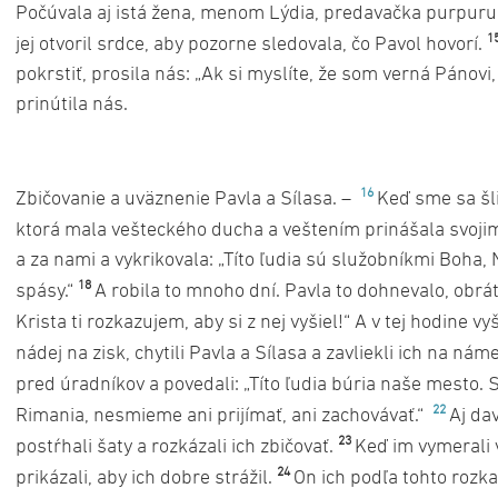
Počúvala aj istá žena, menom Lýdia, predavačka purpuru z
1
jej otvoril srdce, aby pozorne sledovala, čo Pavol hovorí.
pokrstiť, prosila nás: „Ak si myslíte, že som verná Pánov
prinútila nás.
16
Zbičovanie a uväznenie Pavla a Sílasa. –
Keď sme sa šli
ktorá mala vešteckého ducha a veštením prinášala svoji
a za nami a vykrikovala: „Títo ľudia sú služobníkmi Boha,
18
spásy.“
A robila to mnoho dní. Pavla to dohnevalo, obrá
Krista ti rozkazujem, aby si z nej vyšiel!“ A v tej hodine vyš
nádej na zisk, chytili Pavla a Sílasa a zavliekli ich na ná
pred úradníkov a povedali: „Títo ľudia búria naše mesto. 
22
Rimania, nesmieme ani prijímať, ani zachovávať.“
Aj da
23
postŕhali šaty a rozkázali ich zbičovať.
Keď im vymerali v
24
prikázali, aby ich dobre strážil.
On ich podľa tohto rozk