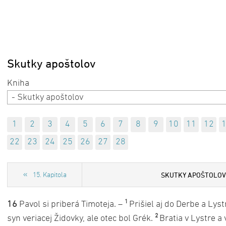
Skutky apoštolov
- Skutky apoštolov
1
2
3
4
5
6
7
8
9
10
11
12
22
23
24
25
26
27
28
SKUTKY APOŠTOLO
15. Kapitola
1
16
Pavol si priberá Timoteja. –
Prišiel aj do Derbe a Lys
2
syn veriacej Židovky, ale otec bol Grék.
Bratia v Lystre a