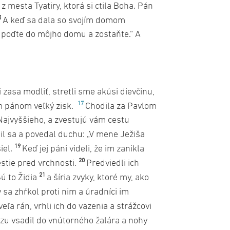
 mesta Tyatiry, ktorá si ctila Boha. Pán
5
A keď sa dala so svojím domom
i, poďte do môjho domu a zostaňte.“ A
 zasa modliť, stretli sme akúsi dievčinu,
17
m pánom veľký zisk.
Chodila za Pavlom
 Najvyššieho, a zvestujú vám cestu
til sa a povedal duchu: „V mene Ježiša
19
iel.
Keď jej páni videli, že im zanikla
20
mestie pred vrchnosti.
Predviedli ich
21
Sú to Židia
a šíria zvyky, ktoré my, ako
v sa zhŕkol proti nim a úradníci im
eľa rán, vrhli ich do väzenia a strážcovi
azu vsadil do vnútorného žalára a nohy