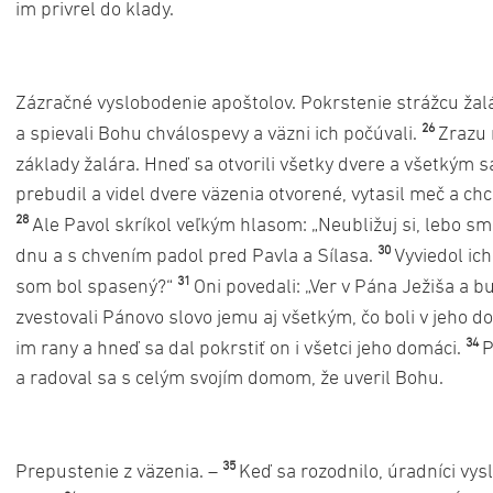
im privrel do klady.
Zázračné vyslobodenie apoštolov. Pokrstenie strážcu žal
26
a spievali Bohu chválospevy a väzni ich počúvali.
Zrazu 
základy žalára. Hneď sa otvorili všetky dvere a všetkým sa
prebudil a videl dvere väzenia otvorené, vytasil meč a chcel
28
Ale Pavol skríkol veľkým hlasom: „Neubližuj si, lebo sm
30
dnu a s chvením padol pred Pavla a Sílasa.
Vyviedol ich
31
som bol spasený?“
Oni povedali: „Ver v Pána Ježiša a b
zvestovali Pánovo slovo jemu aj všetkým, čo boli v jeho 
34
im rany a hneď sa dal pokrstiť on i všetci jeho domáci.
P
a radoval sa s celým svojím domom, že uveril Bohu.
35
Prepustenie z väzenia. –
Keď sa rozodnilo, úradníci vys