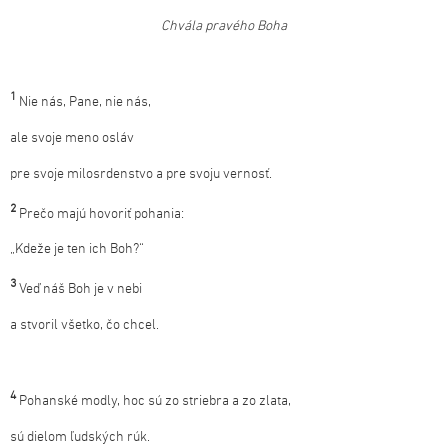
Chvála pravého Boha
1
Nie nás, Pane, nie nás,
ale svoje meno osláv
pre svoje milosrdenstvo a pre svoju vernosť.
2
Prečo majú hovoriť pohania:
„Kdeže je ten ich Boh?“
3
Veď náš Boh je v nebi
a stvoril všetko, čo chcel.
4
Pohanské modly, hoc sú zo striebra a zo zlata,
sú dielom ľudských rúk.