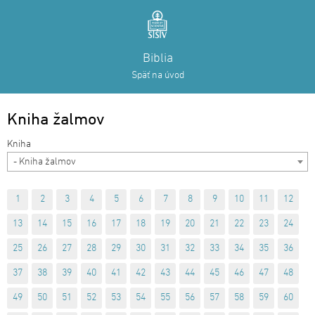
Biblia
Späť na úvod
Kniha žalmov
- Kniha žalmov
1
2
3
4
5
6
7
8
9
10
11
12
13
14
15
16
17
18
19
20
21
22
23
24
25
26
27
28
29
30
31
32
33
34
35
36
37
38
39
40
41
42
43
44
45
46
47
48
49
50
51
52
53
54
55
56
57
58
59
60