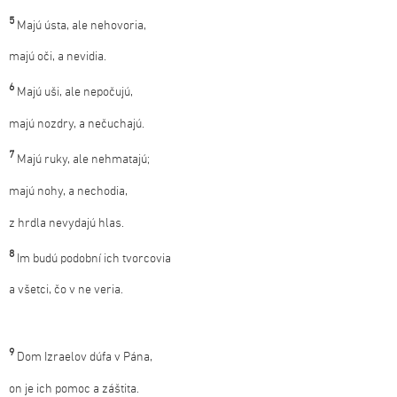
5
Majú ústa, ale nehovoria,
majú oči, a nevidia.
6
Majú uši, ale nepočujú,
majú nozdry, a nečuchajú.
7
Majú ruky, ale nehmatajú;
majú nohy, a nechodia,
z hrdla nevydajú hlas.
8
Im budú podobní ich tvorcovia
a všetci, čo v ne veria.
9
Dom Izraelov dúfa v Pána,
on je ich pomoc a záštita.