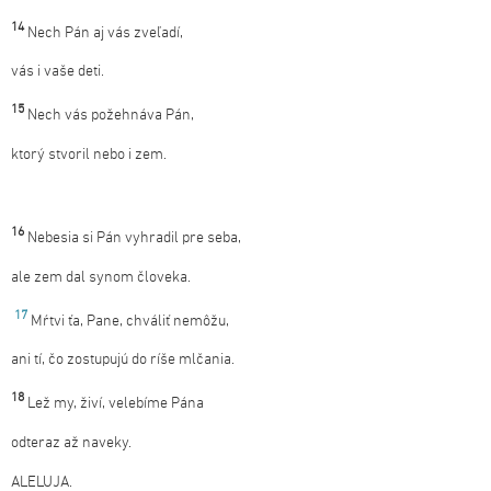
14
Nech Pán aj vás zveľadí,
vás i vaše deti.
15
Nech vás požehnáva Pán,
ktorý stvoril nebo i zem.
16
Nebesia si Pán vyhradil pre seba,
ale zem dal synom človeka.
17
Mŕtvi ťa, Pane, chváliť nemôžu,
ani tí, čo zostupujú do ríše mlčania.
18
Lež my, živí, velebíme Pána
odteraz až naveky.
ALELUJA.