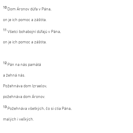
10
Dom Áronov dúfa v Pána,
on je ich pomoc a záštita.
11
Všetci bohabojní dúfajú v Pána,
on je ich pomoc a záštita.
12
Pán na nás pamätá
a žehná nás.
Požehnáva dom Izraelov,
požehnáva dom Áronov.
13
Požehnáva všetkých, čo si ctia Pána,
malých i veľkých.