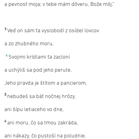
a pevnosť moja; v tebe mám dôveru, Bože môj.“
3
Veď on sám ťa vyslobodí z osídel lovcov
a zo zhubného moru.
4
Svojimi krídlami ťa zacloní
a uchýliš sa pod jeho perute.
Jeho pravda je štítom a pancierom,
5
nebudeš sa báť nočnej hrôzy,
ani šípu letiaceho vo dne,
6
ani moru, čo sa tmou zakráda,
ani nákazy, čo pustoší na poludnie.