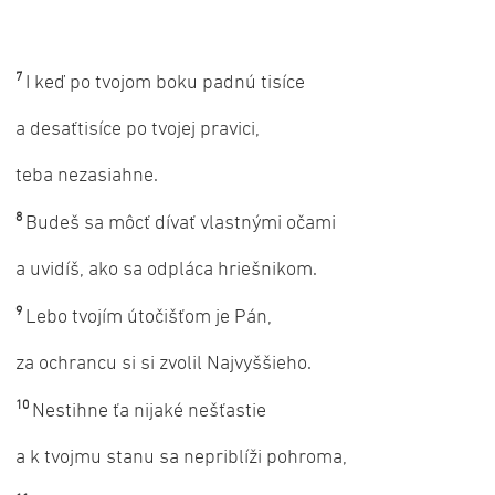
7
I keď po tvojom boku padnú tisíce
a desaťtisíce po tvojej pravici,
teba nezasiahne.
8
Budeš sa môcť dívať vlastnými očami
a uvidíš, ako sa odpláca hriešnikom.
9
Lebo tvojím útočišťom je Pán,
za ochrancu si si zvolil Najvyššieho.
10
Nestihne ťa nijaké nešťastie
a k tvojmu stanu sa nepriblíži pohroma,