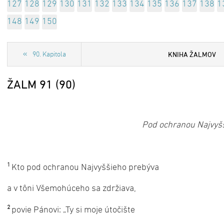
127
128
129
130
131
132
133
134
135
136
137
138
1
148
149
150
KNIHA ŽALMOV
90. Kapitola
ŽALM 91 (90)
Pod ochranou Najvyš
1
Kto pod ochranou Najvyššieho prebýva
a v tôni Všemohúceho sa zdržiava,
2
povie Pánovi: „Ty si moje útočište