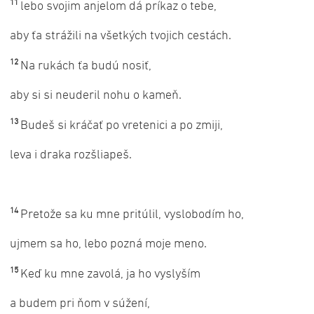
11
lebo svojim anjelom dá príkaz o tebe,
aby ťa strážili na všetkých tvojich cestách.
12
Na rukách ťa budú nosiť,
aby si si neuderil nohu o kameň.
13
Budeš si kráčať po vretenici a po zmiji,
leva i draka rozšliapeš.
14
Pretože sa ku mne pritúlil, vyslobodím ho,
ujmem sa ho, lebo pozná moje meno.
15
Keď ku mne zavolá, ja ho vyslyším
a budem pri ňom v súžení,