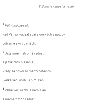
V Bohu je radosť a nádej
1
Pútnická pieseň.
Keď Pán privádzal späť sionských zajatcov,
boli sme ako vo snách.
2
Ústa sme mali plné radosti
a jazyk plný plesania.
Vtedy sa hovorilo medzi pohanmi:
„Veľké veci urobil s nimi Pán.“
3
Veľké veci urobil s nami Pán
a máme z toho radosť.