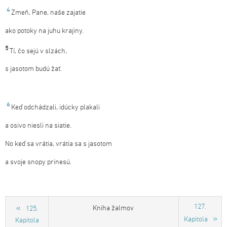
4
Zmeň, Pane, naše zajatie
ako potoky na juhu krajiny.
5
Tí, čo sejú v slzách,
s jasotom budú žať.
6
Keď odchádzali, idúcky plakali
a osivo niesli na siatie.
No keď sa vrátia, vrátia sa s jasotom
a svoje snopy prinesú.
127.
Kniha žalmov
125.
Kapitola
Kapitola