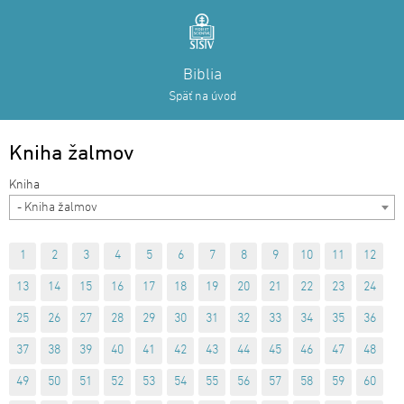
Biblia
Späť na úvod
Kniha žalmov
- Kniha žalmov
1
2
3
4
5
6
7
8
9
10
11
12
13
14
15
16
17
18
19
20
21
22
23
24
25
26
27
28
29
30
31
32
33
34
35
36
37
38
39
40
41
42
43
44
45
46
47
48
49
50
51
52
53
54
55
56
57
58
59
60