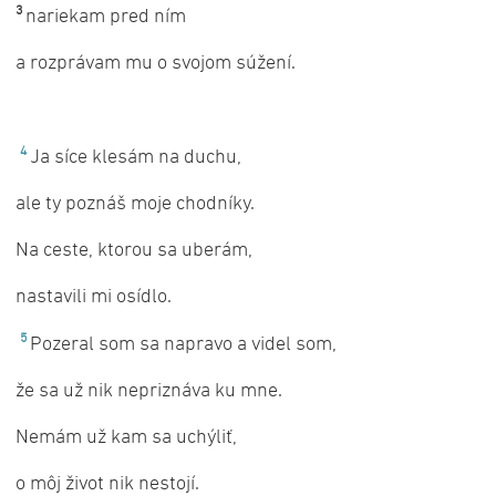
3
nariekam pred ním
a rozprávam mu o svojom súžení.
4
Ja síce klesám na duchu,
ale ty poznáš moje chodníky.
Na ceste, ktorou sa uberám,
nastavili mi osídlo.
5
Pozeral som sa napravo a videl som,
že sa už nik nepriznáva ku mne.
Nemám už kam sa uchýliť,
o môj život nik nestojí.