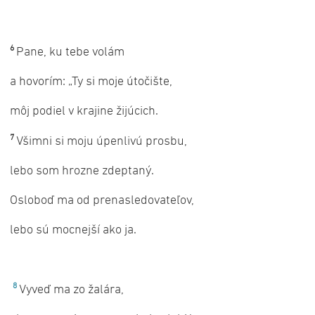
6
Pane, ku tebe volám
a hovorím: „Ty si moje útočište,
môj podiel v krajine žijúcich.
7
Všimni si moju úpenlivú prosbu,
lebo som hrozne zdeptaný.
Osloboď ma od prenasledovateľov,
lebo sú mocnejší ako ja.
8
Vyveď ma zo žalára,