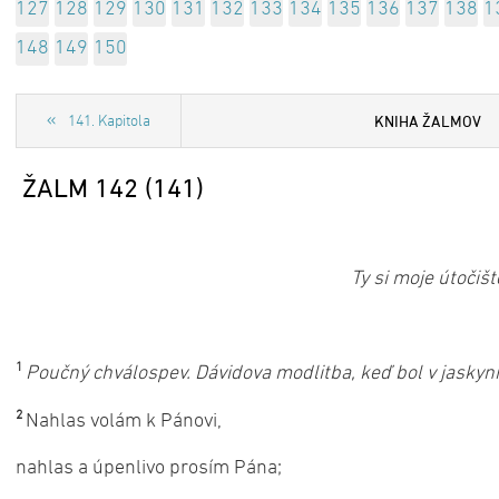
127
128
129
130
131
132
133
134
135
136
137
138
1
148
149
150
KNIHA ŽALMOV
141. Kapitola
ŽALM 142 (141)
Ty si moje útočišt
1
Poučný chválospev. Dávidova modlitba, keď bol v jaskyni
2
Nahlas volám k Pánovi,
nahlas a úpenlivo prosím Pána;