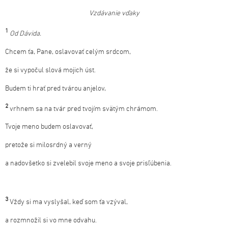
Vzdávanie vďaky
1
Od Dávida.
Chcem ťa, Pane, oslavovať celým srdcom,
že si vypočul slová mojich úst.
Budem ti hrať pred tvárou anjelov,
2
vrhnem sa na tvár pred tvojím svätým chrámom.
Tvoje meno budem oslavovať,
pretože si milosrdný a verný
a nadovšetko si zvelebil svoje meno a svoje prisľúbenia.
3
Vždy si ma vyslyšal, keď som ťa vzýval,
a rozmnožil si vo mne odvahu.