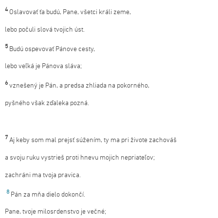
4
Oslavovať ťa budú, Pane, všetci králi zeme,
lebo počuli slová tvojich úst.
5
Budú ospevovať Pánove cesty,
lebo veľká je Pánova sláva;
6
vznešený je Pán, a predsa zhliada na pokorného,
pyšného však zďaleka pozná.
7
Aj keby som mal prejsť súžením, ty ma pri živote zachováš
a svoju ruku vystrieš proti hnevu mojich nepriateľov;
zachráni ma tvoja pravica.
8
Pán za mňa dielo dokončí.
Pane, tvoje milosrdenstvo je večné;