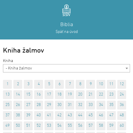
Biblia
Späť na úvod
Kniha žalmov
- Kniha žalmov
1
2
3
4
5
6
7
8
9
10
11
12
13
14
15
16
17
18
19
20
21
22
23
24
25
26
27
28
29
30
31
32
33
34
35
36
37
38
39
40
41
42
43
44
45
46
47
48
49
50
51
52
53
54
55
56
57
58
59
60